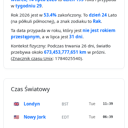
w
tygodniu 29
.
Rok 2026 jest w
53.4%
zakończony. To
dzień 24
Lato
(na półkuli północnej), a znak zodiaku to
Rak
.
Ta data przypada w roku, który jest
nie jest rokiem
przestępnym
, a w lipca jest
31 dni
.
Kontekst fizyczny: Podczas trwania 26 dni, światło
przebywa około
673,453,777,651 km
w próżni.
(
Znacznik czasu Unix
: 1784025540).
Czas Światowy
🇬🇧
Londyn
Tue
BST
11:39
🇺🇸
Nowy Jork
Tue
EDT
06:39