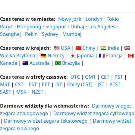
25
25 dni
15.07.2026
dni
3.09.2026
Czas teraz w te miasta:
Nowy Jork
·
Londyn
·
Tokio
·
temu
za
Paryż
·
Hongkong
·
Singapur
·
Dubaj
·
Los Angeles
·
Szanghaj
·
Pekin
·
Sydney
·
Mumbaj
26
26 dni
14.07.2026
dni
4.09.2026
Czas teraz w krajach:
🇺🇸 USA
|
🇨🇳 Chiny
|
🇮🇳 Indie
|
🇬🇧
temu
za
Wielka Brytania
|
🇩🇪 Niemcy
|
🇯🇵 Japonia
|
🇫🇷 Francja
|
🇨🇦
Kanada
|
🇦🇺 Australia
|
🇧🇷 Brazylia
|
27
27 dni
13.07.2026
dni
5.09.2026
temu
Czas teraz w
strefy czasowe
:
UTC
|
GMT
|
CET
|
PST
|
za
MST
|
CST
|
EST
|
EET
|
IST
|
Chiny (CST)
|
JST
|
AEST
|
SAST
|
MSK
|
NZST
|
28
28 dni
12.07.2026
dni
6.09.2026
temu
Darmowe
widżety
dla webmasterów:
Darmowy widget
za
zegara analogowego
|
Darmowy widżet zegara cyfrowego
|
Darmowy widżet zegara tekstowego
|
Darmowy widżet
29
29 dni
zegara słownego
11.07.2026
dni
7.09.2026
temu