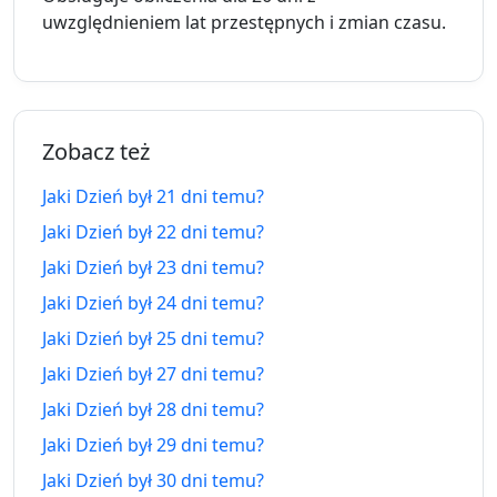
15
uwzględnieniem lat przestępnych i zmian czasu.
15 dni
25.07.2026
dni
24.08.2026
temu
za
16
16 dni
24.07.2026
dni
25.08.2026
Zobacz też
temu
za
Jaki Dzień był 21 dni temu?
17
17 dni
Jaki Dzień był 22 dni temu?
23.07.2026
dni
26.08.2026
temu
Jaki Dzień był 23 dni temu?
za
Jaki Dzień był 24 dni temu?
18
18 dni
Jaki Dzień był 25 dni temu?
22.07.2026
dni
27.08.2026
temu
za
Jaki Dzień był 27 dni temu?
Jaki Dzień był 28 dni temu?
19
19 dni
Jaki Dzień był 29 dni temu?
21.07.2026
dni
28.08.2026
temu
za
Jaki Dzień był 30 dni temu?