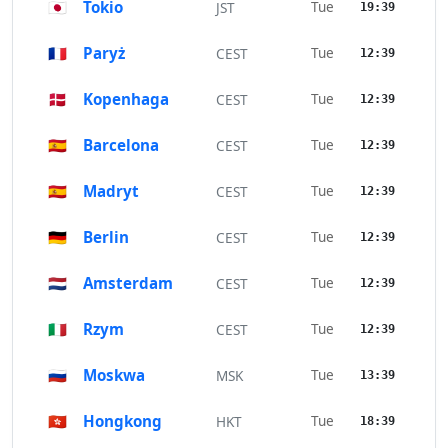
🇯🇵
Tokio
Tue
JST
19:39
🇫🇷
Paryż
Tue
CEST
12:39
🇩🇰
Kopenhaga
Tue
CEST
12:39
🇪🇸
Barcelona
Tue
CEST
12:39
🇪🇸
Madryt
Tue
CEST
12:39
🇩🇪
Berlin
Tue
CEST
12:39
🇳🇱
Amsterdam
Tue
CEST
12:39
🇮🇹
Rzym
Tue
CEST
12:39
🇷🇺
Moskwa
Tue
MSK
13:39
🇭🇰
Hongkong
Tue
HKT
18:39