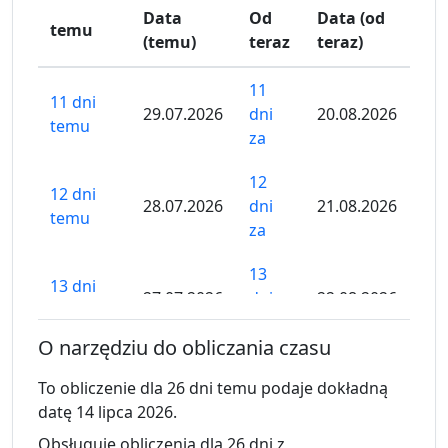
Data
Od
Data (od
temu
(temu)
teraz
teraz)
11
11 dni
29.07.2026
dni
20.08.2026
temu
za
12
12 dni
28.07.2026
dni
21.08.2026
temu
za
13
13 dni
27.07.2026
dni
22.08.2026
temu
za
O narzędziu do obliczania czasu
14
14 dni
To obliczenie dla 26 dni temu podaje dokładną
26.07.2026
dni
23.08.2026
temu
datę 14 lipca 2026.
za
Obsługuje obliczenia dla 26 dni z