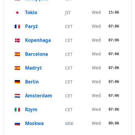
🇯🇵
Tokio
Wed
JST
15:06
🇫🇷
Paryż
Wed
CET
07:06
🇩🇰
Kopenhaga
Wed
CET
07:06
🇪🇸
Barcelona
Wed
CET
07:06
🇪🇸
Madryt
Wed
CET
07:06
🇩🇪
Berlin
Wed
CET
07:06
🇳🇱
Amsterdam
Wed
CET
07:06
🇮🇹
Rzym
Wed
CET
07:06
🇷🇺
Moskwa
Wed
MSK
09:06