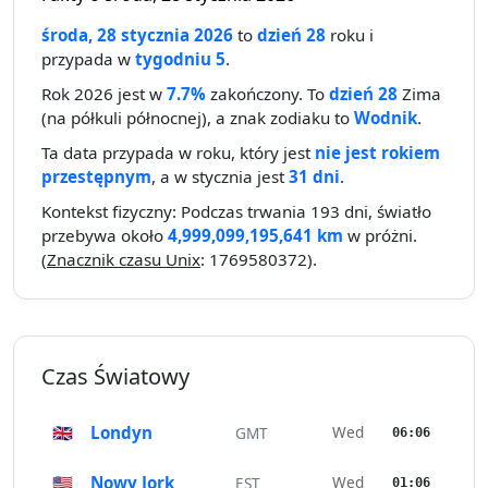
środa, 28 stycznia 2026
to
dzień 28
roku i
przypada w
tygodniu 5
.
Rok 2026 jest w
7.7%
zakończony. To
dzień 28
Zima
(na półkuli północnej), a znak zodiaku to
Wodnik
.
Ta data przypada w roku, który jest
nie jest rokiem
przestępnym
, a w stycznia jest
31 dni
.
Kontekst fizyczny: Podczas trwania 193 dni, światło
przebywa około
4,999,099,195,641 km
w próżni.
(
Znacznik czasu Unix
: 1769580372).
Czas Światowy
🇬🇧
Londyn
Wed
GMT
06:06
🇺🇸
Nowy Jork
Wed
EST
01:06