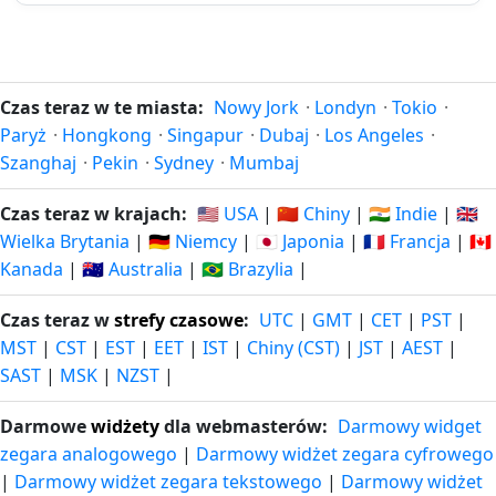
196 dni
196
25.01.2026
21.02.2027
temu
dni za
197 dni
197
Czas teraz w te miasta:
Nowy Jork
·
Londyn
·
Tokio
·
24.01.2026
22.02.2027
temu
dni za
Paryż
·
Hongkong
·
Singapur
·
Dubaj
·
Los Angeles
·
Szanghaj
·
Pekin
·
Sydney
·
Mumbaj
198 dni
198
23.01.2026
23.02.2027
temu
dni za
Czas teraz w krajach:
🇺🇸 USA
|
🇨🇳 Chiny
|
🇮🇳 Indie
|
🇬🇧
Wielka Brytania
|
🇩🇪 Niemcy
|
🇯🇵 Japonia
|
🇫🇷 Francja
|
🇨🇦
199 dni
199
Kanada
|
🇦🇺 Australia
|
🇧🇷 Brazylia
|
22.01.2026
24.02.2027
temu
dni za
Czas teraz w
strefy czasowe
:
UTC
|
GMT
|
CET
|
PST
|
200 dni
200
21.01.2026
25.02.2027
MST
|
CST
|
EST
|
EET
|
IST
|
Chiny (CST)
|
JST
|
AEST
|
temu
dni za
SAST
|
MSK
|
NZST
|
201 dni
201
20.01.2026
26.02.2027
Darmowe
widżety
dla webmasterów:
Darmowy widget
temu
dni za
zegara analogowego
|
Darmowy widżet zegara cyfrowego
|
Darmowy widżet zegara tekstowego
|
Darmowy widżet
202 dni
202