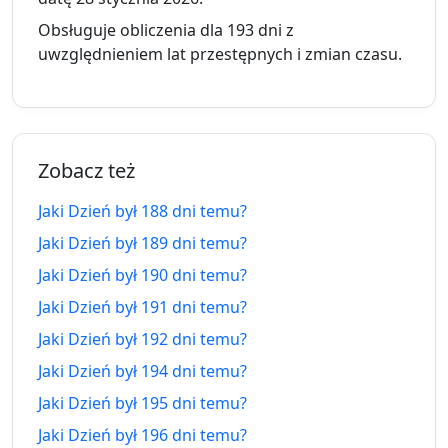
183 dni
183
7.02.2026
8.02.2027
Obsługuje obliczenia dla 193 dni z
temu
dni za
uwzględnieniem lat przestępnych i zmian czasu.
184 dni
184
6.02.2026
9.02.2027
temu
dni za
185 dni
185
5.02.2026
10.02.2027
Zobacz też
temu
dni za
Jaki Dzień był 188 dni temu?
186 dni
186
4.02.2026
11.02.2027
Jaki Dzień był 189 dni temu?
temu
dni za
Jaki Dzień był 190 dni temu?
187 dni
187
3.02.2026
12.02.2027
Jaki Dzień był 191 dni temu?
temu
dni za
Jaki Dzień był 192 dni temu?
188 dni
188
2.02.2026
13.02.2027
Jaki Dzień był 194 dni temu?
temu
dni za
Jaki Dzień był 195 dni temu?
189 dni
189
Jaki Dzień był 196 dni temu?
1.02.2026
14.02.2027