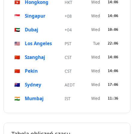
🇭🇰
Hongkong
Wed
HKT
14:06
🇸🇬
Singapur
Wed
+08
14:06
🇦🇪
Dubaj
Wed
+04
10:06
🇺🇸
Los Angeles
Tue
PST
22:06
🇨🇳
Szanghaj
Wed
CST
14:06
🇨🇳
Pekin
Wed
CST
14:06
🇦🇺
Sydney
Wed
AEDT
17:06
🇮🇳
Mumbaj
Wed
IST
11:36
Tabela obliczeń czasu