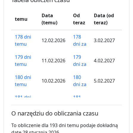
Data
Od
Data (od
temu
(temu)
teraz
teraz)
178 dni
178
12.02.2026
3.02.2027
temu
dni za
179 dni
179
11.02.2026
4.02.2027
temu
dni za
180 dni
180
10.02.2026
5.02.2027
temu
dni za
181 dni
181
9.02.2026
6.02.2027
temu
dni za
O narzędziu do obliczania czasu
182 dni
182
8.02.2026
7.02.2027
temu
dni za
To obliczenie dla 193 dni temu podaje dokładną
datę 28 stycznia 2026.