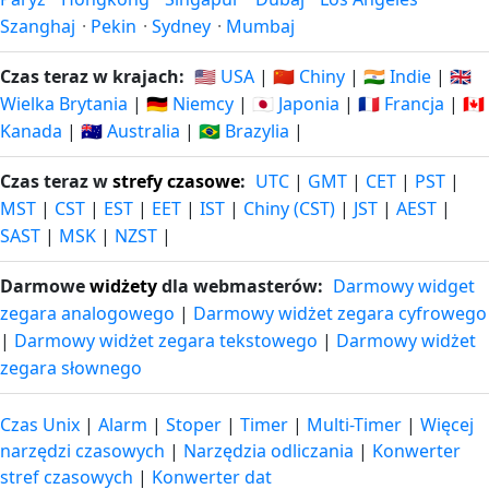
Szanghaj
·
Pekin
·
Sydney
·
Mumbaj
Czas teraz w krajach:
🇺🇸 USA
|
🇨🇳 Chiny
|
🇮🇳 Indie
|
🇬🇧
Wielka Brytania
|
🇩🇪 Niemcy
|
🇯🇵 Japonia
|
🇫🇷 Francja
|
🇨🇦
Kanada
|
🇦🇺 Australia
|
🇧🇷 Brazylia
|
Czas teraz w
strefy czasowe
:
UTC
|
GMT
|
CET
|
PST
|
MST
|
CST
|
EST
|
EET
|
IST
|
Chiny (CST)
|
JST
|
AEST
|
SAST
|
MSK
|
NZST
|
Darmowe
widżety
dla webmasterów:
Darmowy widget
zegara analogowego
|
Darmowy widżet zegara cyfrowego
|
Darmowy widżet zegara tekstowego
|
Darmowy widżet
zegara słownego
Czas Unix
|
Alarm
|
Stoper
|
Timer
|
Multi-Timer
|
Więcej
narzędzi czasowych
|
Narzędzia odliczania
|
Konwerter
stref czasowych
|
Konwerter dat