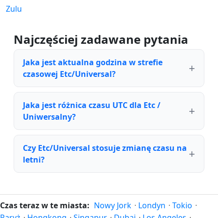
Zulu
Najczęściej zadawane pytania
Jaka jest aktualna godzina w strefie
czasowej Etc/Universal?
Jaka jest różnica czasu UTC dla Etc /
Uniwersalny?
Czy Etc/Universal stosuje zmianę czasu na
letni?
Czas teraz w te miasta:
Nowy Jork
·
Londyn
·
Tokio
·
Paryż
·
Hongkong
·
Singapur
·
Dubaj
·
Los Angeles
·