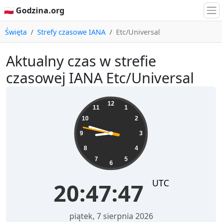
🇵🇱 Godzina.org
Święta
Strefy czasowe IANA
Etc/Universal
Aktualny czas w strefie
czasowej IANA Etc/Universal
20:47:48
12
11
1
10
2
9
3
8
4
7
5
6
UTC
20:47:48
piątek, 7 sierpnia 2026