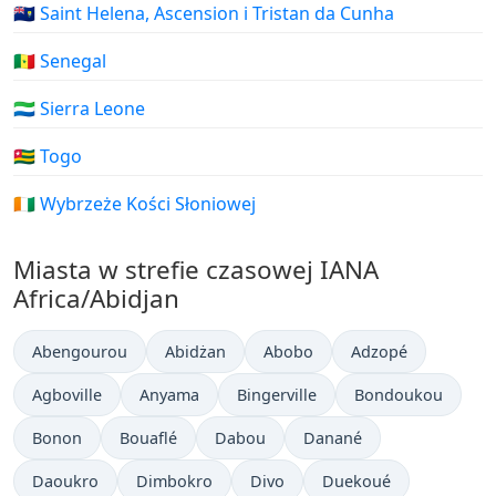
🇸🇭 Saint Helena, Ascension i Tristan da Cunha
🇸🇳 Senegal
🇸🇱 Sierra Leone
🇹🇬 Togo
🇨🇮 Wybrzeże Kości Słoniowej
Miasta w strefie czasowej IANA
Africa/Abidjan
Abengourou
Abidżan
Abobo
Adzopé
Agboville
Anyama
Bingerville
Bondoukou
Bonon
Bouaflé
Dabou
Danané
Daoukro
Dimbokro
Divo
Duekoué