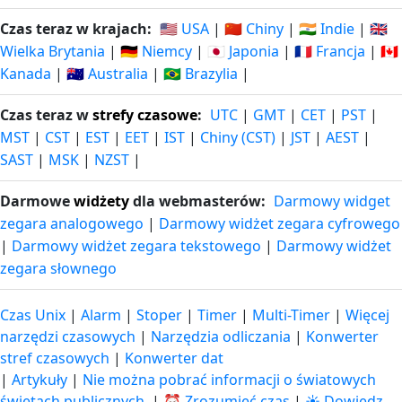
Czas teraz w krajach:
🇺🇸 USA
|
🇨🇳 Chiny
|
🇮🇳 Indie
|
🇬🇧
Wielka Brytania
|
🇩🇪 Niemcy
|
🇯🇵 Japonia
|
🇫🇷 Francja
|
🇨🇦
Kanada
|
🇦🇺 Australia
|
🇧🇷 Brazylia
|
Czas teraz w
strefy czasowe
:
UTC
|
GMT
|
CET
|
PST
|
MST
|
CST
|
EST
|
EET
|
IST
|
Chiny (CST)
|
JST
|
AEST
|
SAST
|
MSK
|
NZST
|
Darmowe
widżety
dla webmasterów:
Darmowy widget
zegara analogowego
|
Darmowy widżet zegara cyfrowego
|
Darmowy widżet zegara tekstowego
|
Darmowy widżet
zegara słownego
Czas Unix
|
Alarm
|
Stoper
|
Timer
|
Multi-Timer
|
Więcej
narzędzi czasowych
|
Narzędzia odliczania
|
Konwerter
stref czasowych
|
Konwerter dat
|
Artykuły
|
Nie można pobrać informacji o światowych
świętach publicznych.
|
⏰ Zrozumieć czas
|
☀️ Dowiedz