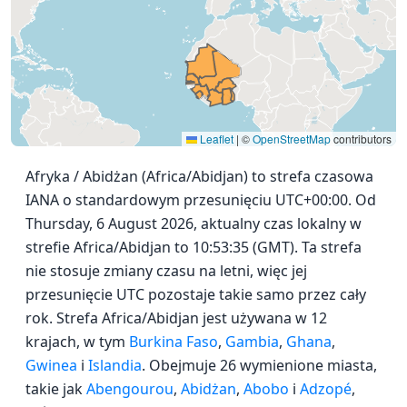
Leaflet
|
©
OpenStreetMap
contributors
Afryka / Abidżan (Africa/Abidjan) to strefa czasowa
IANA o standardowym przesunięciu UTC+00:00. Od
Thursday, 6 August 2026, aktualny czas lokalny w
strefie Africa/Abidjan to 10:53:35 (GMT). Ta strefa
nie stosuje zmiany czasu na letni, więc jej
przesunięcie UTC pozostaje takie samo przez cały
rok. Strefa Africa/Abidjan jest używana w 12
krajach, w tym
Burkina Faso
,
Gambia
,
Ghana
,
Gwinea
i
Islandia
. Obejmuje 26 wymienione miasta,
takie jak
Abengourou
,
Abidżan
,
Abobo
i
Adzopé
,