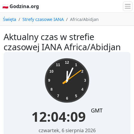
🇵🇱 Godzina.org
Święta
Strefy czasowe IANA
Africa/Abidjan
Aktualny czas w strefie
czasowej IANA Africa/Abidjan
12:04:09
12
11
1
10
2
9
3
8
4
7
5
6
GMT
12:04:09
czwartek, 6 sierpnia 2026