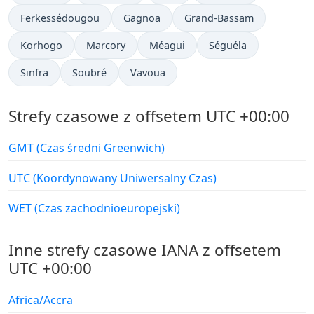
Ferkessédougou
Gagnoa
Grand-Bassam
Korhogo
Marcory
Méagui
Séguéla
Sinfra
Soubré
Vavoua
Strefy czasowe z offsetem UTC +00:00
GMT (Czas średni Greenwich)
UTC (Koordynowany Uniwersalny Czas)
WET (Czas zachodnioeuropejski)
Inne strefy czasowe IANA z offsetem
UTC +00:00
Africa/Accra