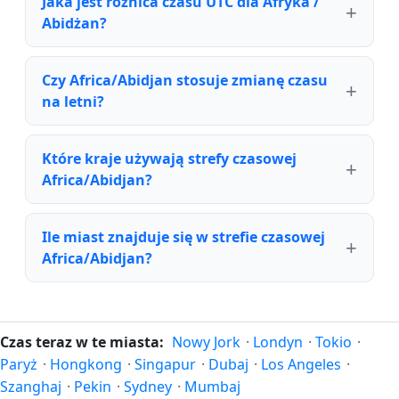
Jaka jest różnica czasu UTC dla Afryka /
Abidżan?
Czy Africa/Abidjan stosuje zmianę czasu
na letni?
Które kraje używają strefy czasowej
Africa/Abidjan?
Ile miast znajduje się w strefie czasowej
Africa/Abidjan?
Czas teraz w te miasta:
Nowy Jork
·
Londyn
·
Tokio
·
Paryż
·
Hongkong
·
Singapur
·
Dubaj
·
Los Angeles
·
Szanghaj
·
Pekin
·
Sydney
·
Mumbaj