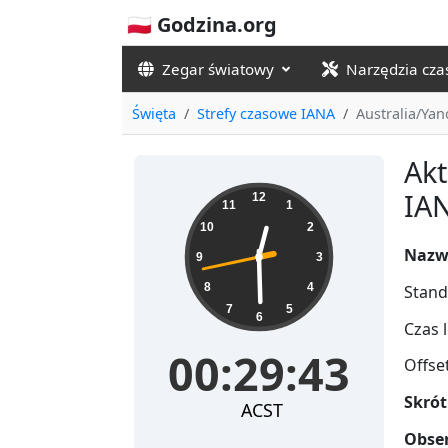
🇵🇱 Godzina.org
Zegar światowy
Narzędzia cz
Święta
Strefy czasowe IANA
Australia/Ya
Akt
00:29:43
IAN
12
11
1
10
2
Nazw
9
3
8
4
Stand
7
5
6
Czas l
00:29:43
Offse
Skrót
ACST
Obser