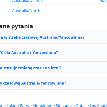
Australia/Darwin
Aus
Australia/North
ane pytania
na w strefie czasowej Australia/Yancowinna?
UTC dla Australia / Yancowinna?
 stosuje zmianę czasu na letni?
efy czasowej Australia/Yancowinna?
yn
·
Tokio
·
Paryż
·
Hongkong
·
Singapur
·
Dubaj
·
Los Ange