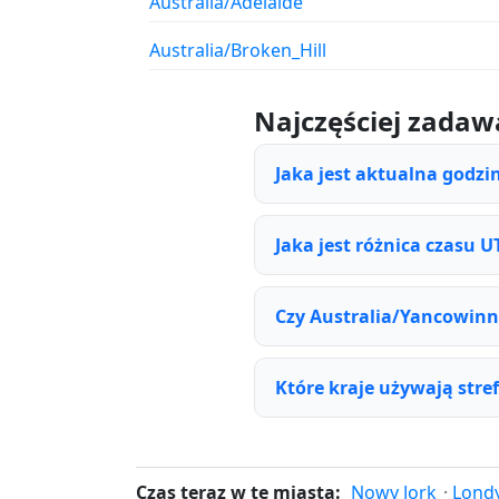
Australia/Adelaide
Australia/Broken_Hill
Najczęściej zadaw
Jaka jest aktualna godzi
Jaka jest różnica czasu 
Czy Australia/Yancowinna
Które kraje używają str
Czas teraz w te miasta:
Nowy Jork
·
Lond