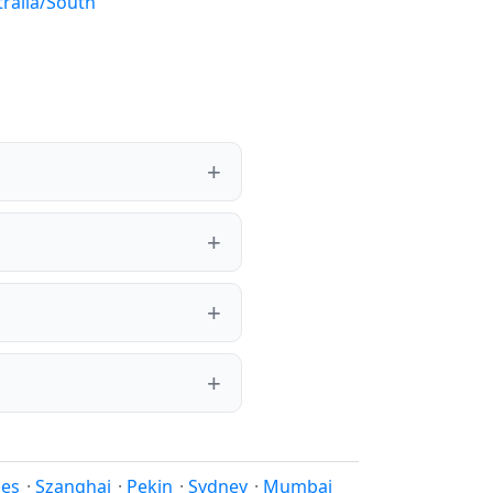
tralia/South
les
·
Szanghaj
·
Pekin
·
Sydney
·
Mumbaj