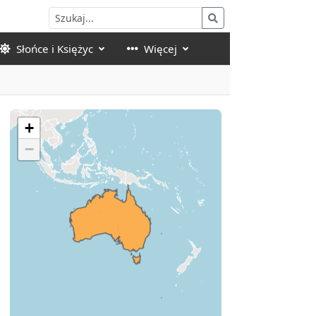
Słońce i Księżyc
Więcej
+
−