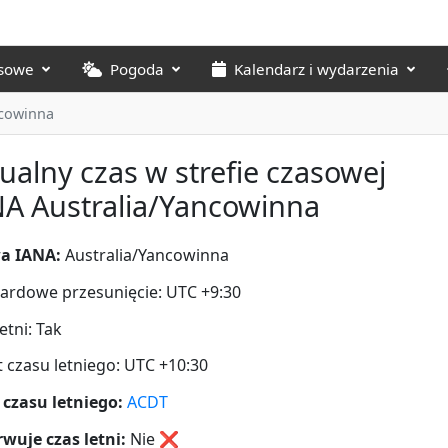
asowe
Pogoda
Kalendarz i wydarzenia
ncowinna
ualny czas w strefie czasowej
A Australia/Yancowinna
a IANA:
Australia/Yancowinna
ardowe przesunięcie: UTC +9:30
etni: Tak
t czasu letniego: UTC +10:30
 czasu letniego:
ACDT
wuje czas letni:
Nie
❌