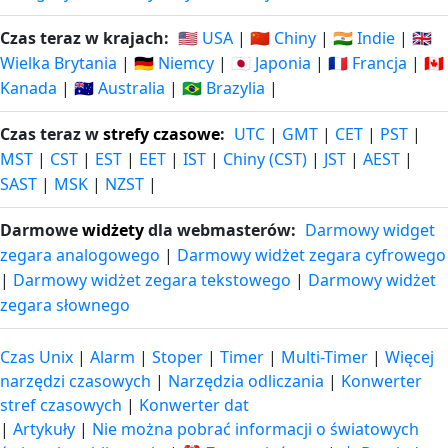
Czas teraz w krajach:
🇺🇸 USA
|
🇨🇳 Chiny
|
🇮🇳 Indie
|
🇬🇧
Wielka Brytania
|
🇩🇪 Niemcy
|
🇯🇵 Japonia
|
🇫🇷 Francja
|
🇨🇦
Kanada
|
🇦🇺 Australia
|
🇧🇷 Brazylia
|
Czas teraz w
strefy czasowe
:
UTC
|
GMT
|
CET
|
PST
|
MST
|
CST
|
EST
|
EET
|
IST
|
Chiny (CST)
|
JST
|
AEST
|
SAST
|
MSK
|
NZST
|
Darmowe
widżety
dla webmasterów:
Darmowy widget
zegara analogowego
|
Darmowy widżet zegara cyfrowego
|
Darmowy widżet zegara tekstowego
|
Darmowy widżet
zegara słownego
Czas Unix
|
Alarm
|
Stoper
|
Timer
|
Multi-Timer
|
Więcej
narzędzi czasowych
|
Narzędzia odliczania
|
Konwerter
stref czasowych
|
Konwerter dat
|
Artykuły
|
Nie można pobrać informacji o światowych