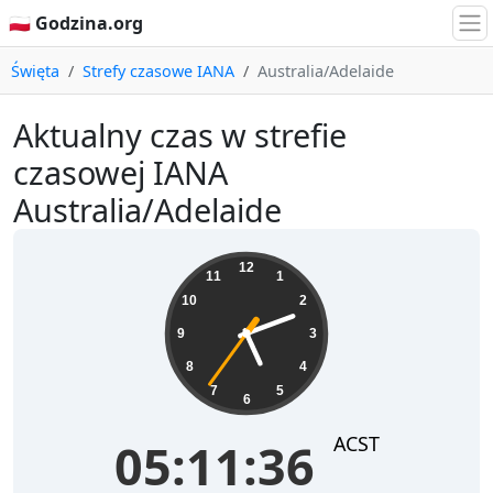
🇵🇱 Godzina.org
Święta
Strefy czasowe IANA
Australia/Adelaide
Aktualny czas w strefie
czasowej IANA
Australia/Adelaide
05:11:36
12
11
1
10
2
9
3
8
4
7
5
6
ACST
05:11:36