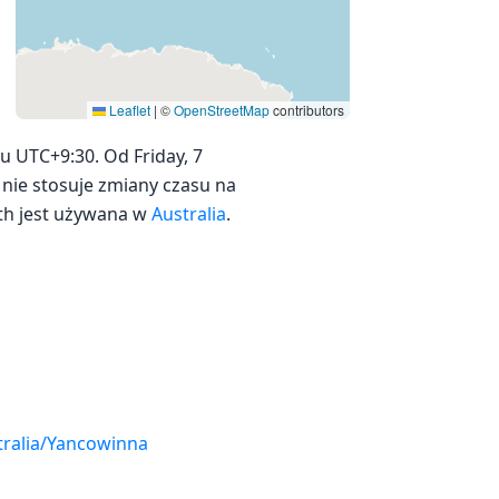
Leaflet
|
©
OpenStreetMap
contributors
u UTC+9:30. Od Friday, 7
a nie stosuje zmiany czasu na
orth jest używana w
Australia
.
tralia/Yancowinna