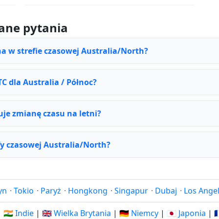
ane pytania
na w strefie czasowej Australia/North?
TC dla Australia / Północ?
uje zmianę czasu na letni?
fy czasowej Australia/North?
yn
·
Tokio
·
Paryż
·
Hongkong
·
Singapur
·
Dubaj
·
Los Ange
|
🇮🇳 Indie
|
🇬🇧 Wielka Brytania
|
🇩🇪 Niemcy
|
🇯🇵 Japonia
|
