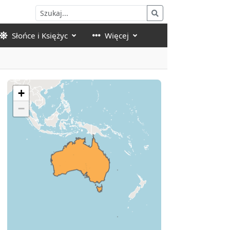
Słońce i Księżyc
Więcej
+
−