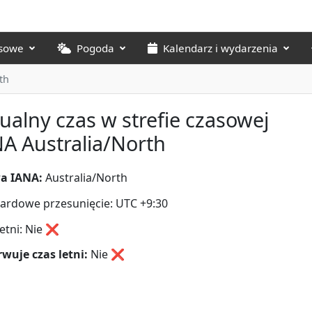
asowe
Pogoda
Kalendarz i wydarzenia
th
ualny czas w strefie czasowej
A Australia/North
a IANA:
Australia/North
ardowe przesunięcie: UTC +9:30
letni: Nie ❌
wuje czas letni:
Nie
❌