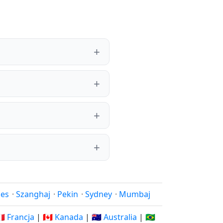
les
·
Szanghaj
·
Pekin
·
Sydney
·
Mumbaj
🇷 Francja
|
🇨🇦 Kanada
|
🇦🇺 Australia
|
🇧🇷