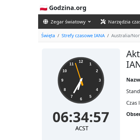
🇵🇱 Godzina.org
Zegar światowy
Narzędzia cz
Święta
Strefy czasowe IANA
Australia/Nor
Akt
06:34:58
IAN
12
11
1
10
2
Nazw
9
3
8
4
Stand
7
5
6
Czas 
06:34:58
Obser
ACST