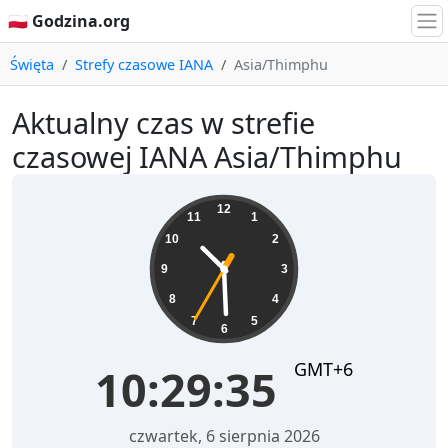
🇵🇱 Godzina.org
Święta
Strefy czasowe IANA
Asia/Thimphu
Aktualny czas w strefie
czasowej IANA Asia/Thimphu
10:29:35
12
11
1
10
2
9
3
8
4
7
5
6
GMT+6
10:29:35
czwartek, 6 sierpnia 2026