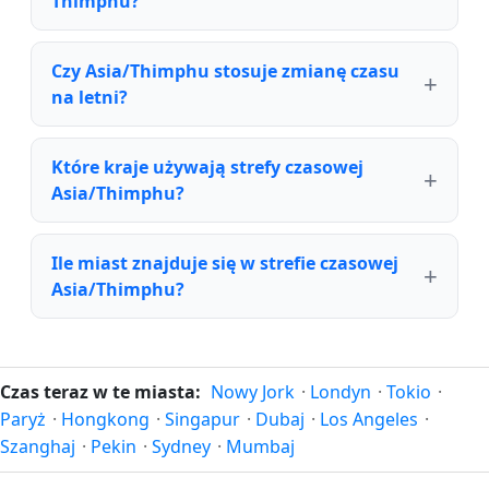
Thimphu?
Czy Asia/Thimphu stosuje zmianę czasu
na letni?
Które kraje używają strefy czasowej
Asia/Thimphu?
Ile miast znajduje się w strefie czasowej
Asia/Thimphu?
Czas teraz w te miasta:
Nowy Jork
·
Londyn
·
Tokio
·
Paryż
·
Hongkong
·
Singapur
·
Dubaj
·
Los Angeles
·
Szanghaj
·
Pekin
·
Sydney
·
Mumbaj