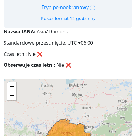
⛶
Tryb pełnoekranowy
Pokaż format 12-godzinny
Nazwa IANA:
Asia/Thimphu
Standardowe przesunięcie: UTC +06:00
Czas letni: Nie ❌
Obserwuje czas letni:
Nie
❌
+
−