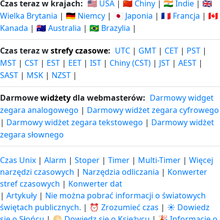
Czas teraz w krajach:
🇺🇸 USA
|
🇨🇳 Chiny
|
🇮🇳 Indie
|
🇬🇧
Wielka Brytania
|
🇩🇪 Niemcy
|
🇯🇵 Japonia
|
🇫🇷 Francja
|
🇨🇦
Kanada
|
🇦🇺 Australia
|
🇧🇷 Brazylia
|
Czas teraz w
strefy czasowe
:
UTC
|
GMT
|
CET
|
PST
|
MST
|
CST
|
EST
|
EET
|
IST
|
Chiny (CST)
|
JST
|
AEST
|
SAST
|
MSK
|
NZST
|
Darmowe
widżety
dla webmasterów:
Darmowy widget
zegara analogowego
|
Darmowy widżet zegara cyfrowego
|
Darmowy widżet zegara tekstowego
|
Darmowy widżet
zegara słownego
Czas Unix
|
Alarm
|
Stoper
|
Timer
|
Multi-Timer
|
Więcej
narzędzi czasowych
|
Narzędzia odliczania
|
Konwerter
stref czasowych
|
Konwerter dat
|
Artykuły
|
Nie można pobrać informacji o światowych
świętach publicznych.
|
⏰ Zrozumieć czas
|
☀️ Dowiedz
się o Słońcu
|
🌕 Dowiedz się o Księżycu
|
🎉 Informacje o