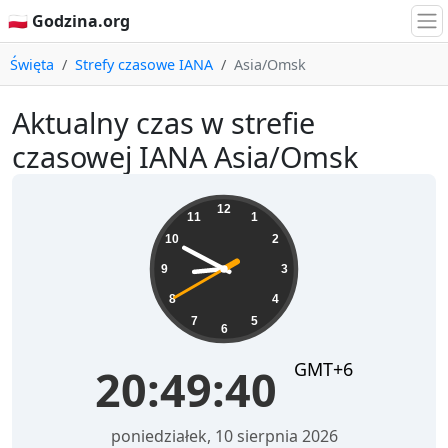
🇵🇱 Godzina.org
Święta
Strefy czasowe IANA
Asia/Omsk
Aktualny czas w strefie
czasowej IANA Asia/Omsk
20:49:40
12
11
1
10
2
9
3
8
4
7
5
6
GMT+6
20:49:40
poniedziałek, 10 sierpnia 2026