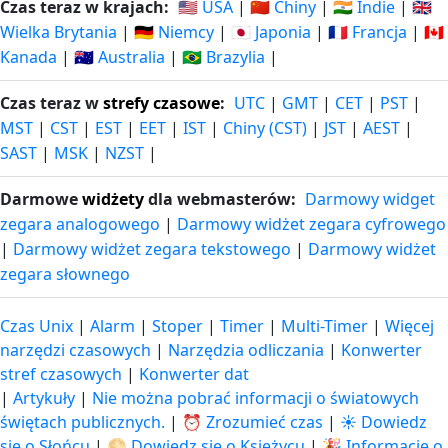
Czas teraz w krajach:
🇺🇸 USA
|
🇨🇳 Chiny
|
🇮🇳 Indie
|
🇬🇧
Wielka Brytania
|
🇩🇪 Niemcy
|
🇯🇵 Japonia
|
🇫🇷 Francja
|
🇨🇦
Kanada
|
🇦🇺 Australia
|
🇧🇷 Brazylia
|
Czas teraz w
strefy czasowe
:
UTC
|
GMT
|
CET
|
PST
|
MST
|
CST
|
EST
|
EET
|
IST
|
Chiny (CST)
|
JST
|
AEST
|
SAST
|
MSK
|
NZST
|
Darmowe
widżety
dla webmasterów:
Darmowy widget
zegara analogowego
|
Darmowy widżet zegara cyfrowego
|
Darmowy widżet zegara tekstowego
|
Darmowy widżet
zegara słownego
Czas Unix
|
Alarm
|
Stoper
|
Timer
|
Multi-Timer
|
Więcej
narzędzi czasowych
|
Narzędzia odliczania
|
Konwerter
stref czasowych
|
Konwerter dat
|
Artykuły
|
Nie można pobrać informacji o światowych
świętach publicznych.
|
⏰ Zrozumieć czas
|
☀️ Dowiedz
się o Słońcu
|
🌕 Dowiedz się o Księżycu
|
🎉 Informacje o