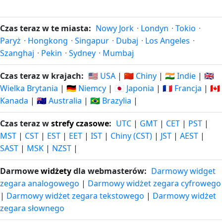
Czas teraz w te miasta:
Nowy Jork
·
Londyn
·
Tokio
·
Paryż
·
Hongkong
·
Singapur
·
Dubaj
·
Los Angeles
·
Szanghaj
·
Pekin
·
Sydney
·
Mumbaj
Czas teraz w krajach:
🇺🇸 USA
|
🇨🇳 Chiny
|
🇮🇳 Indie
|
🇬🇧
Wielka Brytania
|
🇩🇪 Niemcy
|
🇯🇵 Japonia
|
🇫🇷 Francja
|
🇨🇦
Kanada
|
🇦🇺 Australia
|
🇧🇷 Brazylia
|
Czas teraz w
strefy czasowe
:
UTC
|
GMT
|
CET
|
PST
|
MST
|
CST
|
EST
|
EET
|
IST
|
Chiny (CST)
|
JST
|
AEST
|
SAST
|
MSK
|
NZST
|
Darmowe
widżety
dla webmasterów:
Darmowy widget
zegara analogowego
|
Darmowy widżet zegara cyfrowego
|
Darmowy widżet zegara tekstowego
|
Darmowy widżet
zegara słownego