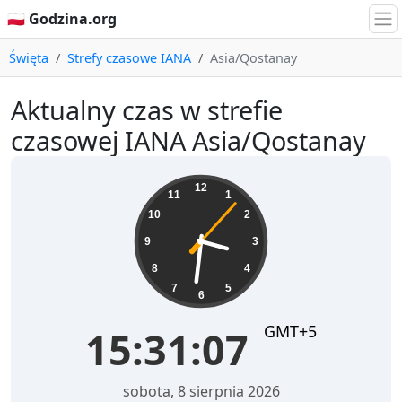
🇵🇱 Godzina.org
Święta
Strefy czasowe IANA
Asia/Qostanay
Aktualny czas w strefie
czasowej IANA Asia/Qostanay
15:31:08
12
11
1
10
2
9
3
8
4
7
5
6
GMT+5
15:31:08
sobota, 8 sierpnia 2026