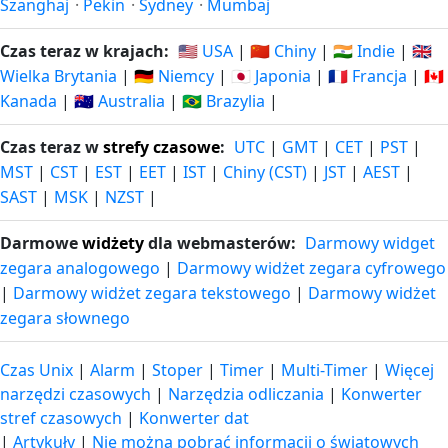
Szanghaj
·
Pekin
·
Sydney
·
Mumbaj
Czas teraz w krajach:
🇺🇸 USA
|
🇨🇳 Chiny
|
🇮🇳 Indie
|
🇬🇧
Wielka Brytania
|
🇩🇪 Niemcy
|
🇯🇵 Japonia
|
🇫🇷 Francja
|
🇨🇦
Kanada
|
🇦🇺 Australia
|
🇧🇷 Brazylia
|
Czas teraz w
strefy czasowe
:
UTC
|
GMT
|
CET
|
PST
|
MST
|
CST
|
EST
|
EET
|
IST
|
Chiny (CST)
|
JST
|
AEST
|
SAST
|
MSK
|
NZST
|
Darmowe
widżety
dla webmasterów:
Darmowy widget
zegara analogowego
|
Darmowy widżet zegara cyfrowego
|
Darmowy widżet zegara tekstowego
|
Darmowy widżet
zegara słownego
Czas Unix
|
Alarm
|
Stoper
|
Timer
|
Multi-Timer
|
Więcej
narzędzi czasowych
|
Narzędzia odliczania
|
Konwerter
stref czasowych
|
Konwerter dat
|
Artykuły
|
Nie można pobrać informacji o światowych