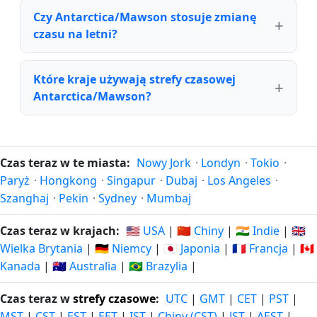
Czy Antarctica/Mawson stosuje zmianę
czasu na letni?
Które kraje używają strefy czasowej
Antarctica/Mawson?
Czas teraz w te miasta:
Nowy Jork
·
Londyn
·
Tokio
·
Paryż
·
Hongkong
·
Singapur
·
Dubaj
·
Los Angeles
·
Szanghaj
·
Pekin
·
Sydney
·
Mumbaj
Czas teraz w krajach:
🇺🇸 USA
|
🇨🇳 Chiny
|
🇮🇳 Indie
|
🇬🇧
Wielka Brytania
|
🇩🇪 Niemcy
|
🇯🇵 Japonia
|
🇫🇷 Francja
|
🇨🇦
Kanada
|
🇦🇺 Australia
|
🇧🇷 Brazylia
|
Czas teraz w
strefy czasowe
:
UTC
|
GMT
|
CET
|
PST
|
MST
|
CST
|
EST
|
EET
|
IST
|
Chiny (CST)
|
JST
|
AEST
|