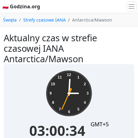
🇵🇱 Godzina.org
Święta
Strefy czasowe IANA
Antarctica/Mawson
Aktualny czas w strefie
czasowej IANA
Antarctica/Mawson
03:00:34
12
11
1
10
2
9
3
8
4
7
5
6
GMT+5
03:00:34