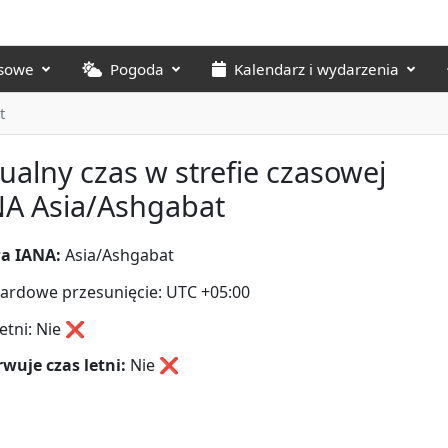
asowe
Pogoda
Kalendarz i wydarzenia
t
ualny czas w strefie czasowej
NA Asia/Ashgabat
a IANA:
Asia/Ashgabat
ardowe przesunięcie: UTC +05:00
letni: Nie ❌
wuje czas letni:
Nie
❌