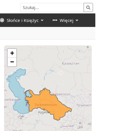
Słońce i Księżyc
Więcej
+
−