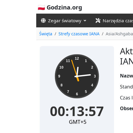
🇵🇱 Godzina.org
Zegar światowy
Narzędzia cz
Święta
Strefy czasowe IANA
Asia/Ashgaba
Akt
00:13:58
IA
12
11
1
10
2
Nazw
9
3
8
4
Stand
7
5
6
Czas 
00:13:58
Obser
GMT+5