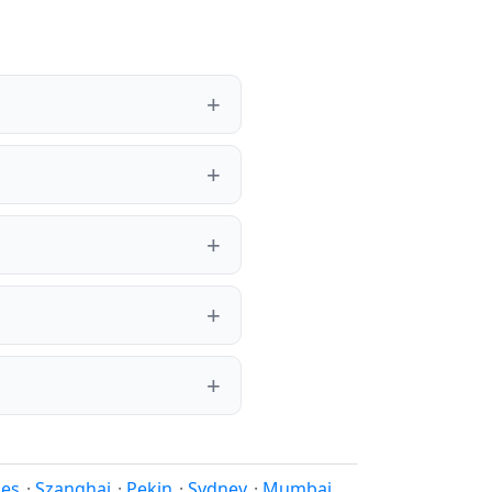
les
·
Szanghaj
·
Pekin
·
Sydney
·
Mumbaj