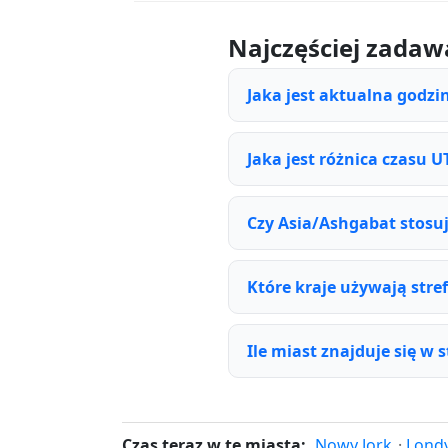
Najczęściej zadaw
Jaka jest aktualna godzi
Jaka jest różnica czasu U
Czy Asia/Ashgabat stosuj
Które kraje używają stre
Ile miast znajduje się w 
Czas teraz w te miasta:
Nowy Jork
·
Lond