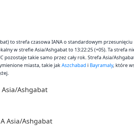
abat) to strefa czasowa IANA o standardowym przesunięciu
kalny w strefie Asia/Ashgabat to 13:22:25 (+05). Ta strefa n
UTC pozostaje takie samo przez cały rok. Strefa Asia/Ashgab
ymienione miasta, takie jak
Aszchabad
i
Bayramaly
, które w
żej.
A Asia/Ashgabat
NA Asia/Ashgabat