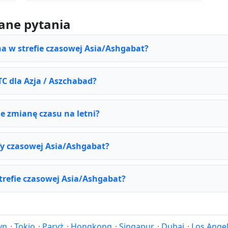
ane pytania
na w strefie czasowej Asia/Ashgabat?
TC dla Azja / Aszchabad?
e zmianę czasu na letni?
fy czasowej Asia/Ashgabat?
strefie czasowej Asia/Ashgabat?
yn
·
Tokio
·
Paryż
·
Hongkong
·
Singapur
·
Dubaj
·
Los Ange