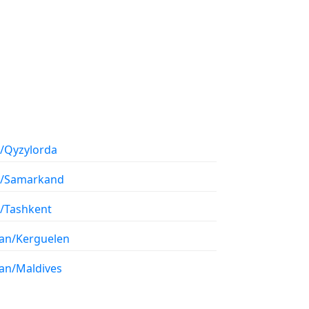
a/Qyzylorda
a/Samarkand
a/Tashkent
ian/Kerguelen
ian/Maldives