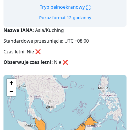
⛶
Tryb pełnoekranowy
Pokaż format 12-godzinny
Nazwa IANA:
Asia/Kuching
Standardowe przesunięcie: UTC +08:00
Czas letni: Nie ❌
Obserwuje czas letni:
Nie
❌
+
−