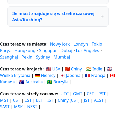
Ile miast znajduje się w strefie czasowej
Asia/Kuching?
Czas teraz w te miasta:
Nowy Jork
·
Londyn
·
Tokio
·
Paryż
·
Hongkong
·
Singapur
·
Dubaj
·
Los Angeles
·
Szanghaj
·
Pekin
·
Sydney
·
Mumbaj
Czas teraz w krajach:
🇺🇸 USA
|
🇨🇳 Chiny
|
🇮🇳 Indie
|
🇬🇧
Wielka Brytania
|
🇩🇪 Niemcy
|
🇯🇵 Japonia
|
🇫🇷 Francja
|
🇨🇦
Kanada
|
🇦🇺 Australia
|
🇧🇷 Brazylia
|
Czas teraz w
strefy czasowe
:
UTC
|
GMT
|
CET
|
PST
|
MST
|
CST
|
EST
|
EET
|
IST
|
Chiny (CST)
|
JST
|
AEST
|
SAST
|
MSK
|
NZST
|