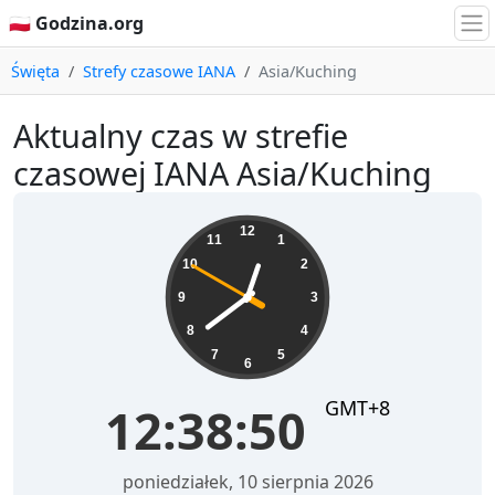
🇵🇱 Godzina.org
Święta
Strefy czasowe IANA
Asia/Kuching
Aktualny czas w strefie
czasowej IANA Asia/Kuching
12:38:51
12
11
1
10
2
9
3
8
4
7
5
6
GMT+8
12:38:51
poniedziałek, 10 sierpnia 2026