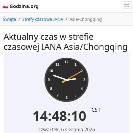
🇵🇱 Godzina.org
Święta
Strefy czasowe IANA
Asia/Chongqing
Aktualny czas w strefie
czasowej IANA Asia/Chongqing
14:48:10
12
11
1
10
2
9
3
8
4
7
5
6
CST
14:48:10
czwartek, 6 sierpnia 2026