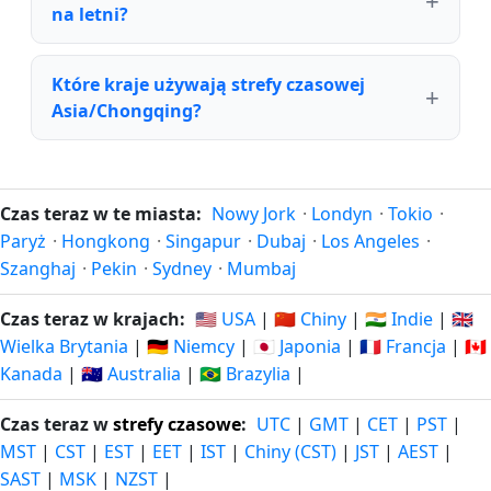
na letni?
Które kraje używają strefy czasowej
Asia/Chongqing?
Czas teraz w te miasta:
Nowy Jork
·
Londyn
·
Tokio
·
Paryż
·
Hongkong
·
Singapur
·
Dubaj
·
Los Angeles
·
Szanghaj
·
Pekin
·
Sydney
·
Mumbaj
Czas teraz w krajach:
🇺🇸 USA
|
🇨🇳 Chiny
|
🇮🇳 Indie
|
🇬🇧
Wielka Brytania
|
🇩🇪 Niemcy
|
🇯🇵 Japonia
|
🇫🇷 Francja
|
🇨🇦
Kanada
|
🇦🇺 Australia
|
🇧🇷 Brazylia
|
Czas teraz w
strefy czasowe
:
UTC
|
GMT
|
CET
|
PST
|
MST
|
CST
|
EST
|
EET
|
IST
|
Chiny (CST)
|
JST
|
AEST
|
SAST
|
MSK
|
NZST
|