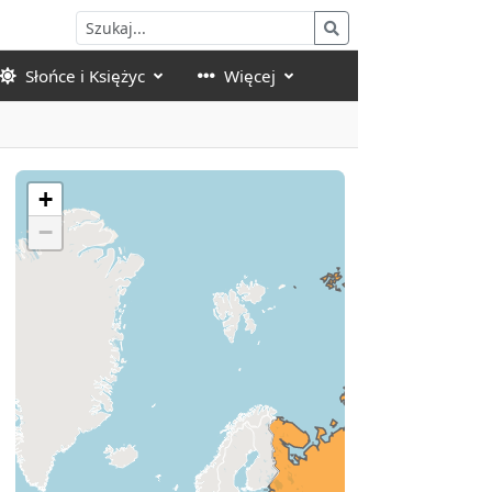
Słońce i Księżyc
Więcej
+
−