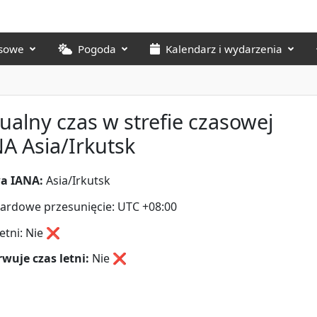
asowe
Pogoda
Kalendarz i wydarzenia
ualny czas w strefie czasowej
A Asia/Irkutsk
a IANA:
Asia/Irkutsk
ardowe przesunięcie: UTC +08:00
letni: Nie ❌
wuje czas letni:
Nie
❌