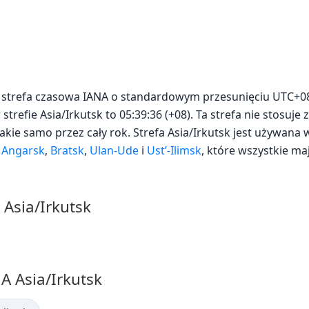
 to strefa czasowa IANA o standardowym przesunięciu UTC+08
strefie Asia/Irkutsk to 05:39:36 (+08). Ta strefa nie stosuje 
akie samo przez cały rok. Strefa Asia/Irkutsk jest używana
k
Angarsk
,
Bratsk
,
Ulan-Ude
i
Ust’-Ilimsk
, które wszystkie ma
 Asia/Irkutsk
A Asia/Irkutsk