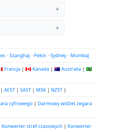
les
·
Szanghaj
·
Pekin
·
Sydney
·
Mumbaj
🇷 Francja
|
🇨🇦 Kanada
|
🇦🇺 Australia
|
🇧🇷
|
AEST
|
SAST
|
MSK
|
NZST
|
ara cyfrowego
|
Darmowy widżet zegara
|
Konwerter stref czasowych
|
Konwerter