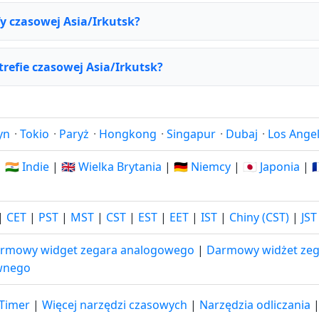
fy czasowej Asia/Irkutsk?
strefie czasowej Asia/Irkutsk?
yn
·
Tokio
·
Paryż
·
Hongkong
·
Singapur
·
Dubaj
·
Los Ange
|
🇮🇳 Indie
|
🇬🇧 Wielka Brytania
|
🇩🇪 Niemcy
|
🇯🇵 Japonia
|

|
CET
|
PST
|
MST
|
CST
|
EST
|
EET
|
IST
|
Chiny (CST)
|
JST
rmowy widget zegara analogowego
|
Darmowy widżet zeg
wnego
-Timer
|
Więcej narzędzi czasowych
|
Narzędzia odliczania