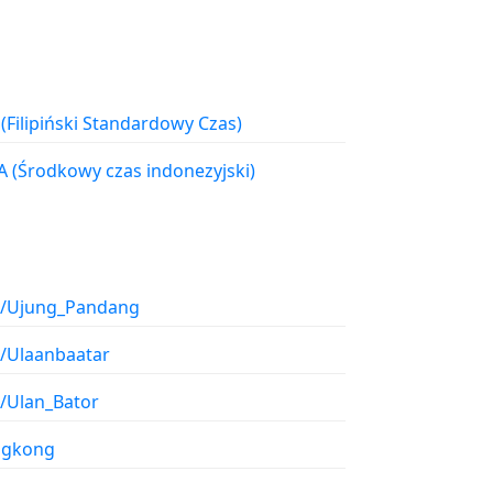
PST (Filipiński Standardowy Czas)
WITA (Środkowy czas indonezyjski)
a/Ujung_Pandang
a/Ulaanbaatar
a/Ulan_Bator
gkong