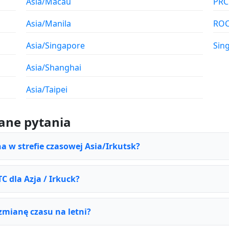
Asia/Macau
PRC
Asia/Manila
RO
Asia/Singapore
Sin
Asia/Shanghai
Asia/Taipei
ane pytania
na w strefie czasowej Asia/Irkutsk?
TC dla Azja / Irkuck?
 zmianę czasu na letni?