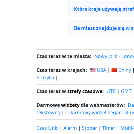
Które kraje używają stre
Ile miast znajduje się w 
Czas teraz w te miasta:
Nowy Jork
·
Lond
Czas teraz w krajach:
🇺🇸 USA
|
🇨🇳 Chiny
Brazylia
|
Czas teraz w
strefy czasowe
:
UTC
|
GMT
Darmowe
widżety
dla webmasterów:
Da
tekstowego
|
Darmowy widżet zegara sło
Czas Unix
|
Alarm
|
Stoper
|
Timer
|
Multi