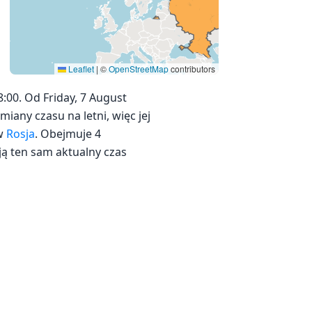
Leaflet
|
©
OpenStreetMap
contributors
:00. Od Friday, 7 August
zmiany czasu na letni, więc jej
 w
Rosja
. Obejmuje 4
ją ten sam aktualny czas