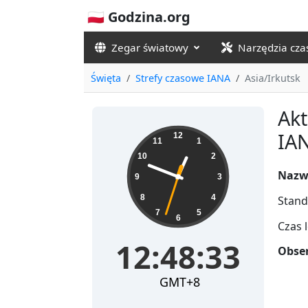
🇵🇱 Godzina.org
Zegar światowy
Narzędzia cz
Święta
Strefy czasowe IANA
Asia/Irkutsk
Akt
12:48:33
IAN
12
11
1
10
2
Nazw
9
3
8
4
Stand
7
5
6
Czas 
12:48:33
Obser
GMT+8