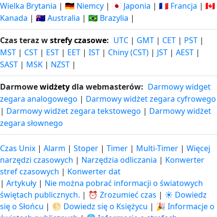
Wielka Brytania
|
🇩🇪 Niemcy
|
🇯🇵 Japonia
|
🇫🇷 Francja
|
🇨🇦
Kanada
|
🇦🇺 Australia
|
🇧🇷 Brazylia
|
Czas teraz w
strefy czasowe
:
UTC
|
GMT
|
CET
|
PST
|
MST
|
CST
|
EST
|
EET
|
IST
|
Chiny (CST)
|
JST
|
AEST
|
SAST
|
MSK
|
NZST
|
Darmowe
widżety
dla webmasterów:
Darmowy widget
zegara analogowego
|
Darmowy widżet zegara cyfrowego
|
Darmowy widżet zegara tekstowego
|
Darmowy widżet
zegara słownego
Czas Unix
|
Alarm
|
Stoper
|
Timer
|
Multi-Timer
|
Więcej
narzędzi czasowych
|
Narzędzia odliczania
|
Konwerter
stref czasowych
|
Konwerter dat
|
Artykuły
|
Nie można pobrać informacji o światowych
świętach publicznych.
|
⏰ Zrozumieć czas
|
☀️ Dowiedz
się o Słońcu
|
🌕 Dowiedz się o Księżycu
|
🎉 Informacje o