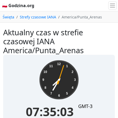
🇵🇱 Godzina.org
Święta
Strefy czasowe IANA
America/Punta_Arenas
Aktualny czas w strefie
czasowej IANA
America/Punta_Arenas
07:35:03
12
11
1
10
2
9
3
8
4
7
5
6
GMT-3
07:35:03