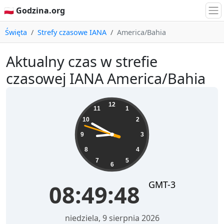
🇵🇱 Godzina.org
Święta
Strefy czasowe IANA
America/Bahia
Aktualny czas w strefie
czasowej IANA America/Bahia
08:49:48
12
11
1
10
2
9
3
8
4
7
5
6
GMT-3
08:49:48
niedziela, 9 sierpnia 2026