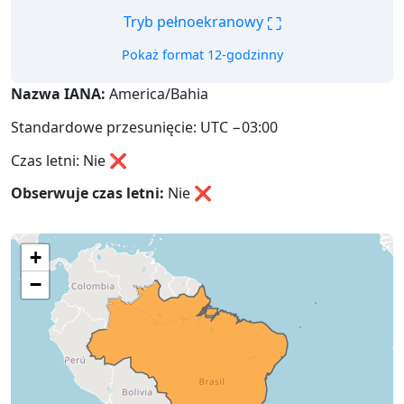
⛶
Tryb pełnoekranowy
Pokaż format 12-godzinny
Nazwa IANA:
America/Bahia
Standardowe przesunięcie: UTC −03:00
Czas letni: Nie ❌
Obserwuje czas letni:
Nie
❌
+
−