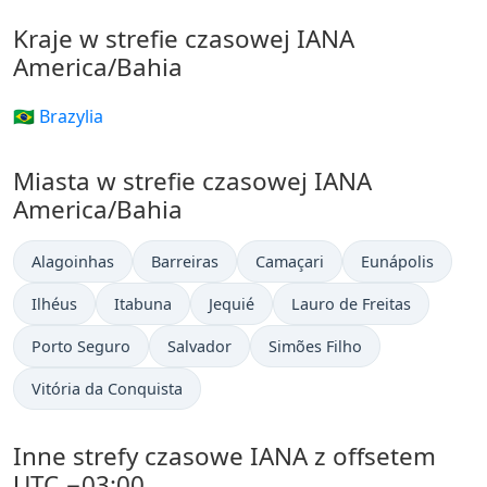
Kraje w strefie czasowej IANA
America/Bahia
🇧🇷 Brazylia
Miasta w strefie czasowej IANA
America/Bahia
Alagoinhas
Barreiras
Camaçari
Eunápolis
Ilhéus
Itabuna
Jequié
Lauro de Freitas
Porto Seguro
Salvador
Simões Filho
Vitória da Conquista
Inne strefy czasowe IANA z offsetem
UTC −03:00