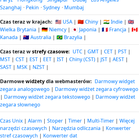
Szanghaj
·
Pekin
·
Sydney
·
Mumbaj
Czas teraz w krajach:
🇺🇸 USA
|
🇨🇳 Chiny
|
🇮🇳 Indie
|
🇬🇧
Wielka Brytania
|
🇩🇪 Niemcy
|
🇯🇵 Japonia
|
🇫🇷 Francja
|
🇨🇦
Kanada
|
🇦🇺 Australia
|
🇧🇷 Brazylia
|
Czas teraz w
strefy czasowe
:
UTC
|
GMT
|
CET
|
PST
|
MST
|
CST
|
EST
|
EET
|
IST
|
Chiny (CST)
|
JST
|
AEST
|
SAST
|
MSK
|
NZST
|
Darmowe
widżety
dla webmasterów:
Darmowy widget
zegara analogowego
|
Darmowy widżet zegara cyfrowego
|
Darmowy widżet zegara tekstowego
|
Darmowy widżet
zegara słownego
Czas Unix
|
Alarm
|
Stoper
|
Timer
|
Multi-Timer
|
Więcej
narzędzi czasowych
|
Narzędzia odliczania
|
Konwerter
stref czasowych
|
Konwerter dat