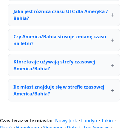
Jaka jest różnica czasu UTC dla Ameryka /
Bahia?
Czy America/Bahia stosuje zmianę czasu
na letni?
Które kraje używają strefy czasowej
America/Bahia?
Ile miast znajduje się w strefie czasowej
America/Bahia?
Czas teraz w te miasta:
Nowy Jork
·
Londyn
·
Tokio
·
Paryż
·
Hongkong
·
Singapur
·
Dubaj
·
Los Angeles
·