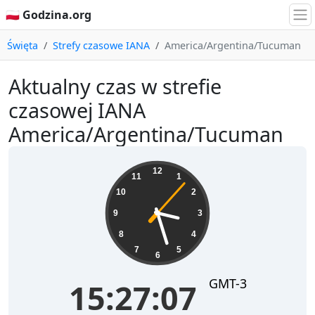
🇵🇱 Godzina.org
Święta
Strefy czasowe IANA
America/Argentina/Tucuman
Aktualny czas w strefie
czasowej IANA
America/Argentina/Tucuman
15:27:07
12
11
1
10
2
9
3
8
4
7
5
6
GMT-3
15:27:07