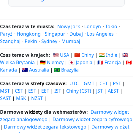
Czas teraz w te miasta:
Nowy Jork
·
Londyn
·
Tokio
·
Paryż
·
Hongkong
·
Singapur
·
Dubaj
·
Los Angeles
·
Szanghaj
·
Pekin
·
Sydney
·
Mumbaj
Czas teraz w krajach:
🇺🇸 USA
|
🇨🇳 Chiny
|
🇮🇳 Indie
|
🇬🇧
Wielka Brytania
|
🇩🇪 Niemcy
|
🇯🇵 Japonia
|
🇫🇷 Francja
|
🇨🇦
Kanada
|
🇦🇺 Australia
|
🇧🇷 Brazylia
|
Czas teraz w
strefy czasowe
:
UTC
|
GMT
|
CET
|
PST
|
MST
|
CST
|
EST
|
EET
|
IST
|
Chiny (CST)
|
JST
|
AEST
|
SAST
|
MSK
|
NZST
|
Darmowe
widżety
dla webmasterów:
Darmowy widget
zegara analogowego
|
Darmowy widżet zegara cyfrowego
|
Darmowy widżet zegara tekstowego
|
Darmowy widżet