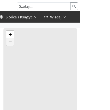
Słońce i Księżyc
Więcej
+
−