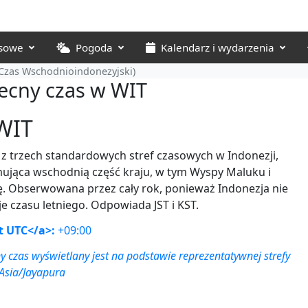
asowe
Pogoda
Kalendarz i wydarzenia
Czas Wschodnioindonezyjski)
ecny czas w WIT
WIT
 z trzech standardowych stref czasowych w Indonezji,
ująca wschodnią część kraju, w tym Wyspy Maluku i
. Obserwowana przez cały rok, ponieważ Indonezja nie
je czasu letniego. Odpowiada JST i KST.
t UTC</a>:
+09:00
 czas wyświetlany jest na podstawie reprezentatywnej strefy
Asia/Jayapura