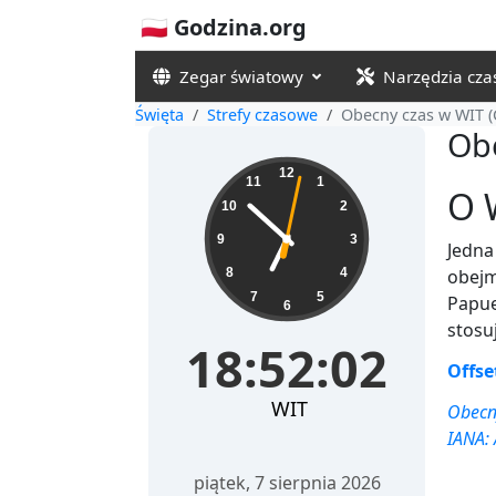
🇵🇱 Godzina.org
Zegar światowy
Narzędzia cz
Święta
Strefy czasowe
Obecny czas w WIT (
Ob
18:52:02
12
11
1
O 
10
2
9
3
Jedna
8
4
obejm
7
5
Papuę
6
stosu
18:52:02
Offse
WIT
Obecny
IANA:
piątek, 7 sierpnia 2026