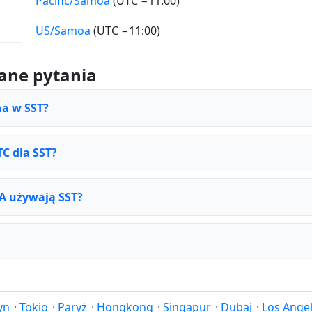
Pacific/Samoa
(UTC −11:00)
US/Samoa
(UTC −11:00)
ane pytania
na w SST?
TC dla SST?
NA używają SST?
yn
·
Tokio
·
Paryż
·
Hongkong
·
Singapur
·
Dubaj
·
Los Ange