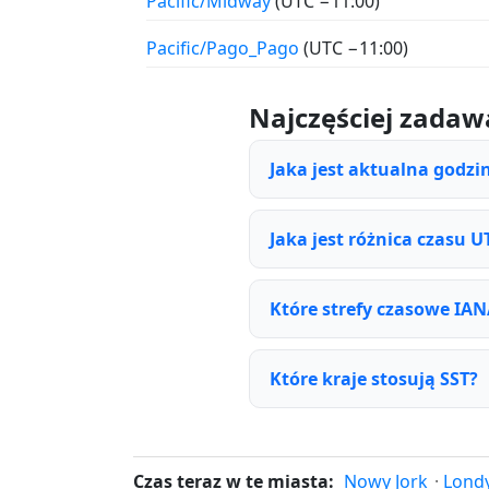
Pacific/Midway
(UTC −11:00)
Pacific/Pago_Pago
(UTC −11:00)
Najczęściej zadaw
Jaka jest aktualna godzi
Jaka jest różnica czasu U
Które strefy czasowe IA
Które kraje stosują SST?
Czas teraz w te miasta:
Nowy Jork
·
Lond