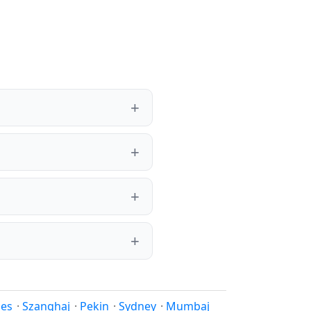
les
·
Szanghaj
·
Pekin
·
Sydney
·
Mumbaj