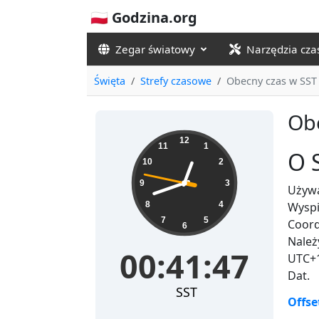
🇵🇱 Godzina.org
Zegar światowy
Narzędzia cz
Święta
Strefy czasowe
Obecny czas w SST
Ob
00:41:47
12
11
1
O 
10
2
9
3
Używa
8
4
Wyspi
7
5
Coord
6
Należ
00:41:47
UTC+1
Dat.
SST
Offse