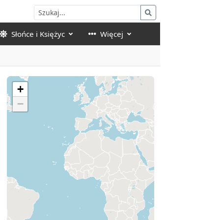
Słońce i Księżyc
Więcej
+
−