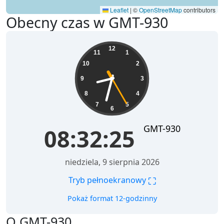
Leaflet
|
©
OpenStreetMap
contributors
Obecny czas w GMT-930
08:32:26
12
11
1
10
2
9
3
8
4
7
5
6
GMT-930
08:32:26
niedziela, 9 sierpnia 2026
⛶
Tryb pełnoekranowy
Pokaż format 12-godzinny
O GMT-930