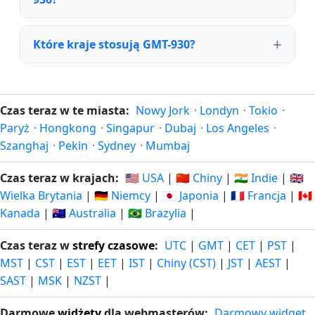
Które kraje stosują GMT-930?
Czas teraz w te miasta:
Nowy Jork
·
Londyn
·
Tokio
·
Paryż
·
Hongkong
·
Singapur
·
Dubaj
·
Los Angeles
·
Szanghaj
·
Pekin
·
Sydney
·
Mumbaj
Czas teraz w krajach:
🇺🇸 USA
|
🇨🇳 Chiny
|
🇮🇳 Indie
|
🇬🇧
Wielka Brytania
|
🇩🇪 Niemcy
|
🇯🇵 Japonia
|
🇫🇷 Francja
|
🇨🇦
Kanada
|
🇦🇺 Australia
|
🇧🇷 Brazylia
|
Czas teraz w
strefy czasowe
:
UTC
|
GMT
|
CET
|
PST
|
MST
|
CST
|
EST
|
EET
|
IST
|
Chiny (CST)
|
JST
|
AEST
|
SAST
|
MSK
|
NZST
|
Darmowe
widżety
dla webmasterów:
Darmowy widget