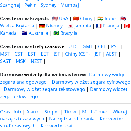
Szanghaj
·
Pekin
·
Sydney
·
Mumbaj
Czas teraz w krajach:
🇺🇸 USA
|
🇨🇳 Chiny
|
🇮🇳 Indie
|
🇬🇧
Wielka Brytania
|
🇩🇪 Niemcy
|
🇯🇵 Japonia
|
🇫🇷 Francja
|
🇨🇦
Kanada
|
🇦🇺 Australia
|
🇧🇷 Brazylia
|
Czas teraz w
strefy czasowe
:
UTC
|
GMT
|
CET
|
PST
|
MST
|
CST
|
EST
|
EET
|
IST
|
Chiny (CST)
|
JST
|
AEST
|
SAST
|
MSK
|
NZST
|
Darmowe
widżety
dla webmasterów:
Darmowy widget
zegara analogowego
|
Darmowy widżet zegara cyfrowego
|
Darmowy widżet zegara tekstowego
|
Darmowy widżet
zegara słownego
Czas Unix
|
Alarm
|
Stoper
|
Timer
|
Multi-Timer
|
Więcej
narzędzi czasowych
|
Narzędzia odliczania
|
Konwerter
stref czasowych
|
Konwerter dat