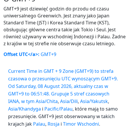
GMT+9 jest dziewięć godzin do przodu od czasu
uniwersalnego Greenwich. Jest znany jako Japan
Standard Time (JST) i Korea Standard Time (KST),
obsługując główne centra takie jak Tokio i Seul. Jest
również używany w wschodniej Indonezji i Palau. Żadne
z krajów w tej strefie nie obserwuje czasu letniego.
Offset UTC</a>:
GMT+9
Current Time in GMT + 9 Zone (GMT+9) to strefa
czasowa o przesunięciu UTC wynoszącym GMT+9.
Od Saturday, 08 August 2026, aktualny czas w
GMT+9 to 06:51:48. Grupuje 5 stref czasowych
IANA, w tym
Asia/Chita
,
Asia/Dili
,
Asia/Yakutsk
,
Asia/Khandyga
i
Pacific/Palau
, które mają to samo
przesunięcie. GMT+9 jest obserwowany w takich
krajach jak
Palau
,
Rosja
i
Timor Wschodni
.