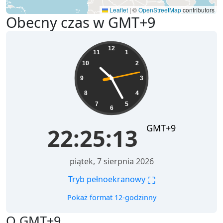
Leaflet
|
©
OpenStreetMap
contributors
Obecny czas w GMT+9
22:25:13
12
11
1
10
2
9
3
8
4
7
5
6
GMT+9
22:25:13
piątek, 7 sierpnia 2026
⛶
Tryb pełnoekranowy
Pokaż format 12-godzinny
O GMT+9