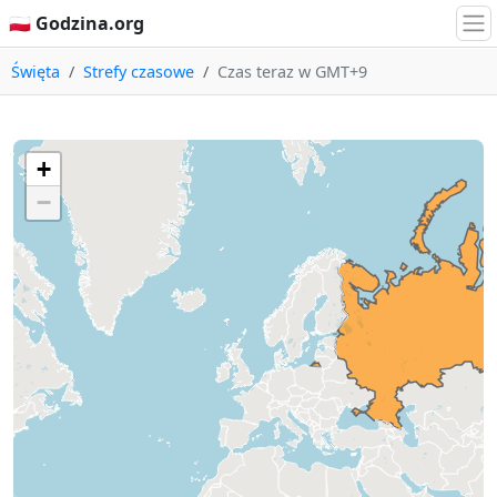
🇵🇱 Godzina.org
Święta
Strefy czasowe
Czas teraz w GMT+9
+
−