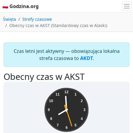
🇵🇱 Godzina.org
Święta
Strefy czasowe
Obecny czas w AKST (Standardowy czas w Alaski)
Czas letni jest aktywny — obowiązująca lokalna
strefa czasowa to
AKDT
.
Obecny czas w AKST
07:59:27
12
11
1
10
2
9
3
8
4
7
5
6