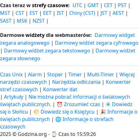
Czas teraz w
strefy czasowe
:
UTC
|
GMT
|
CET
|
PST
|
MST
|
CST
|
EST
|
EET
|
IST
|
Chiny (CST)
|
JST
|
AEST
|
SAST
|
MSK
|
NZST
|
Darmowe
widżety
dla webmasterów:
Darmowy widget
zegara analogowego
|
Darmowy widżet zegara cyfrowego
|
Darmowy widżet zegara tekstowego
|
Darmowy widżet
zegara słownego
Czas Unix
|
Alarm
|
Stoper
|
Timer
|
Multi-Timer
|
Więcej
narzędzi czasowych
|
Narzędzia odliczania
|
Konwerter
stref czasowych
|
Konwerter dat
|
Artykuły
|
Nie można pobrać informacji o światowych
świętach publicznych.
|
⏰ Zrozumieć czas
|
☀️ Dowiedz
się o Słońcu
|
🌕 Dowiedz się o Księżycu
|
🎉 Informacje o
świętach publicznych
|
🌐 Informacje o strefach
czasowych
2025 © Godzina.org - ⌚
Czas to 15:59:26