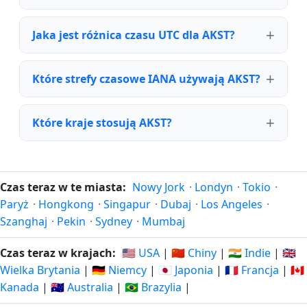
Jaka jest różnica czasu UTC dla AKST?
Które strefy czasowe IANA używają AKST?
Które kraje stosują AKST?
Czas teraz w te miasta:
Nowy Jork
·
Londyn
·
Tokio
·
Paryż
·
Hongkong
·
Singapur
·
Dubaj
·
Los Angeles
·
Szanghaj
·
Pekin
·
Sydney
·
Mumbaj
Czas teraz w krajach:
🇺🇸 USA
|
🇨🇳 Chiny
|
🇮🇳 Indie
|
🇬🇧
Wielka Brytania
|
🇩🇪 Niemcy
|
🇯🇵 Japonia
|
🇫🇷 Francja
|
🇨🇦
Kanada
|
🇦🇺 Australia
|
🇧🇷 Brazylia
|