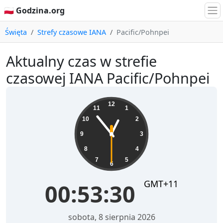
🇵🇱 Godzina.org
Święta
Strefy czasowe IANA
Pacific/Pohnpei
Aktualny czas w strefie
czasowej IANA Pacific/Pohnpei
00:53:31
12
11
1
10
2
9
3
8
4
7
5
6
GMT+11
00:53:31
sobota, 8 sierpnia 2026