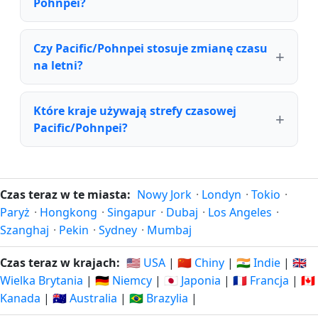
Pohnpei?
Czy Pacific/Pohnpei stosuje zmianę czasu
na letni?
Które kraje używają strefy czasowej
Pacific/Pohnpei?
Czas teraz w te miasta:
Nowy Jork
·
Londyn
·
Tokio
·
Paryż
·
Hongkong
·
Singapur
·
Dubaj
·
Los Angeles
·
Szanghaj
·
Pekin
·
Sydney
·
Mumbaj
Czas teraz w krajach:
🇺🇸 USA
|
🇨🇳 Chiny
|
🇮🇳 Indie
|
🇬🇧
Wielka Brytania
|
🇩🇪 Niemcy
|
🇯🇵 Japonia
|
🇫🇷 Francja
|
🇨🇦
Kanada
|
🇦🇺 Australia
|
🇧🇷 Brazylia
|