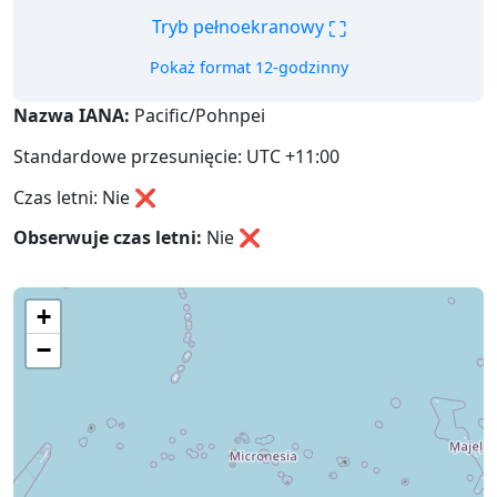
⛶
Tryb pełnoekranowy
Pokaż format 12-godzinny
Nazwa IANA:
Pacific/Pohnpei
Standardowe przesunięcie: UTC +11:00
Czas letni: Nie ❌
Obserwuje czas letni:
Nie
❌
+
−