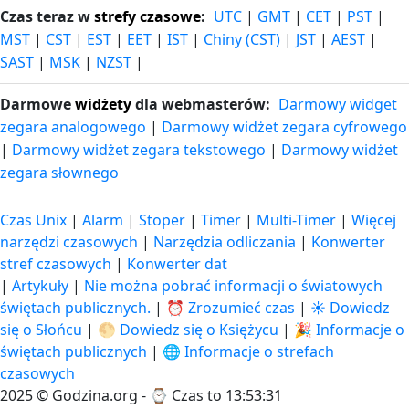
Czas teraz w
strefy czasowe
:
UTC
|
GMT
|
CET
|
PST
|
MST
|
CST
|
EST
|
EET
|
IST
|
Chiny (CST)
|
JST
|
AEST
|
SAST
|
MSK
|
NZST
|
Darmowe
widżety
dla webmasterów:
Darmowy widget
zegara analogowego
|
Darmowy widżet zegara cyfrowego
|
Darmowy widżet zegara tekstowego
|
Darmowy widżet
zegara słownego
Czas Unix
|
Alarm
|
Stoper
|
Timer
|
Multi-Timer
|
Więcej
narzędzi czasowych
|
Narzędzia odliczania
|
Konwerter
stref czasowych
|
Konwerter dat
|
Artykuły
|
Nie można pobrać informacji o światowych
świętach publicznych.
|
⏰ Zrozumieć czas
|
☀️ Dowiedz
się o Słońcu
|
🌕 Dowiedz się o Księżycu
|
🎉 Informacje o
świętach publicznych
|
🌐 Informacje o strefach
czasowych
2025 © Godzina.org - ⌚
Czas to 13:53:31