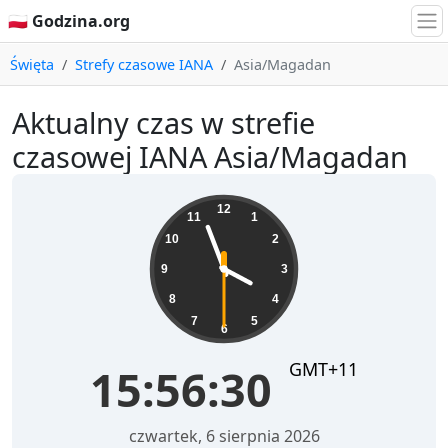
🇵🇱 Godzina.org
Święta
Strefy czasowe IANA
Asia/Magadan
Aktualny czas w strefie
czasowej IANA Asia/Magadan
15:56:30
12
11
1
10
2
9
3
8
4
7
5
6
GMT+11
15:56:30
czwartek, 6 sierpnia 2026