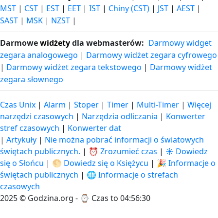
MST
|
CST
|
EST
|
EET
|
IST
|
Chiny (CST)
|
JST
|
AEST
|
SAST
|
MSK
|
NZST
|
Darmowe
widżety
dla webmasterów:
Darmowy widget
zegara analogowego
|
Darmowy widżet zegara cyfrowego
|
Darmowy widżet zegara tekstowego
|
Darmowy widżet
zegara słownego
Czas Unix
|
Alarm
|
Stoper
|
Timer
|
Multi-Timer
|
Więcej
narzędzi czasowych
|
Narzędzia odliczania
|
Konwerter
stref czasowych
|
Konwerter dat
|
Artykuły
|
Nie można pobrać informacji o światowych
świętach publicznych.
|
⏰ Zrozumieć czas
|
☀️ Dowiedz
się o Słońcu
|
🌕 Dowiedz się o Księżycu
|
🎉 Informacje o
świętach publicznych
|
🌐 Informacje o strefach
czasowych
2025 © Godzina.org - ⌚
Czas to 04:56:30