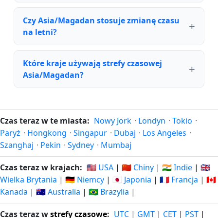
Czy Asia/Magadan stosuje zmianę czasu
na letni?
Które kraje używają strefy czasowej
Asia/Magadan?
Czas teraz w te miasta:
Nowy Jork
·
Londyn
·
Tokio
·
Paryż
·
Hongkong
·
Singapur
·
Dubaj
·
Los Angeles
·
Szanghaj
·
Pekin
·
Sydney
·
Mumbaj
Czas teraz w krajach:
🇺🇸 USA
|
🇨🇳 Chiny
|
🇮🇳 Indie
|
🇬🇧
Wielka Brytania
|
🇩🇪 Niemcy
|
🇯🇵 Japonia
|
🇫🇷 Francja
|
🇨🇦
Kanada
|
🇦🇺 Australia
|
🇧🇷 Brazylia
|
Czas teraz w
strefy czasowe
:
UTC
|
GMT
|
CET
|
PST
|