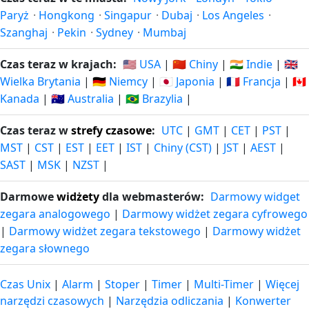
Paryż
·
Hongkong
·
Singapur
·
Dubaj
·
Los Angeles
·
Szanghaj
·
Pekin
·
Sydney
·
Mumbaj
Czas teraz w krajach:
🇺🇸 USA
|
🇨🇳 Chiny
|
🇮🇳 Indie
|
🇬🇧
Wielka Brytania
|
🇩🇪 Niemcy
|
🇯🇵 Japonia
|
🇫🇷 Francja
|
🇨🇦
Kanada
|
🇦🇺 Australia
|
🇧🇷 Brazylia
|
Czas teraz w
strefy czasowe
:
UTC
|
GMT
|
CET
|
PST
|
MST
|
CST
|
EST
|
EET
|
IST
|
Chiny (CST)
|
JST
|
AEST
|
SAST
|
MSK
|
NZST
|
Darmowe
widżety
dla webmasterów:
Darmowy widget
zegara analogowego
|
Darmowy widżet zegara cyfrowego
|
Darmowy widżet zegara tekstowego
|
Darmowy widżet
zegara słownego
Czas Unix
|
Alarm
|
Stoper
|
Timer
|
Multi-Timer
|
Więcej
narzędzi czasowych
|
Narzędzia odliczania
|
Konwerter