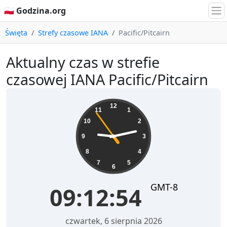
🇵🇱 Godzina.org
Święta
Strefy czasowe IANA
Pacific/Pitcairn
Aktualny czas w strefie
czasowej IANA Pacific/Pitcairn
09:12:55
12
11
1
10
2
9
3
8
4
7
5
6
GMT-8
09:12:55
czwartek, 6 sierpnia 2026