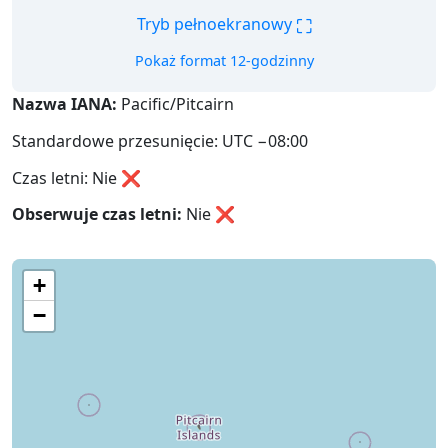
⛶
Tryb pełnoekranowy
Pokaż format 12-godzinny
Nazwa IANA:
Pacific/Pitcairn
Standardowe przesunięcie: UTC −08:00
Czas letni: Nie ❌
Obserwuje czas letni:
Nie
❌
+
−