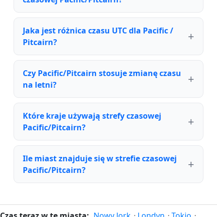
Jaka jest różnica czasu UTC dla Pacific /
Pitcairn?
Czy Pacific/Pitcairn stosuje zmianę czasu
na letni?
Które kraje używają strefy czasowej
Pacific/Pitcairn?
Ile miast znajduje się w strefie czasowej
Pacific/Pitcairn?
Czas teraz w te miasta:
Nowy Jork
·
Londyn
·
Tokio
·