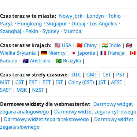
Czas teraz w te miasta:
Nowy Jork
·
Londyn
·
Tokio
·
Paryż
·
Hongkong
·
Singapur
·
Dubaj
·
Los Angeles
·
Szanghaj
·
Pekin
·
Sydney
·
Mumbaj
Czas teraz w krajach:
🇺🇸 USA
|
🇨🇳 Chiny
|
🇮🇳 Indie
|
🇬🇧
Wielka Brytania
|
🇩🇪 Niemcy
|
🇯🇵 Japonia
|
🇫🇷 Francja
|
🇨🇦
Kanada
|
🇦🇺 Australia
|
🇧🇷 Brazylia
|
Czas teraz w
strefy czasowe
:
UTC
|
GMT
|
CET
|
PST
|
MST
|
CST
|
EST
|
EET
|
IST
|
Chiny (CST)
|
JST
|
AEST
|
SAST
|
MSK
|
NZST
|
Darmowe
widżety
dla webmasterów:
Darmowy widget
zegara analogowego
|
Darmowy widżet zegara cyfrowego
|
Darmowy widżet zegara tekstowego
|
Darmowy widżet
zegara słownego