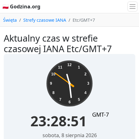
🇵🇱 Godzina.org
Święta
Strefy czasowe IANA
Etc/GMT+7
Aktualny czas w strefie
czasowej IANA Etc/GMT+7
23:28:51
12
11
1
10
2
9
3
8
4
7
5
6
GMT-7
23:28:51
sobota, 8 sierpnia 2026