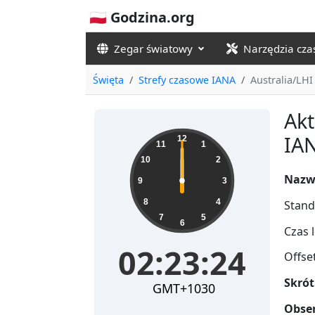
🇵🇱 Godzina.org
Zegar światowy
Narzędzia cz
Święta
Strefy czasowe IANA
Australia/LHI
Akt
IAN
12
11
1
10
2
Nazw
9
3
8
4
Stand
7
5
6
Czas l
02:23:24
Offse
Skrót
GMT+1030
Obser