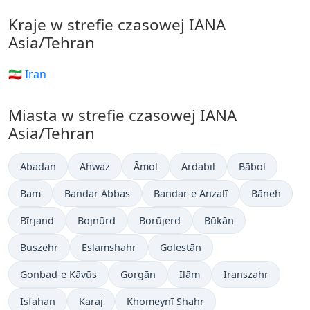
Kraje w strefie czasowej IANA
Asia/Tehran
🇮🇷 Iran
Miasta w strefie czasowej IANA
Asia/Tehran
Abadan
Ahwaz
Āmol
Ardabil
Bābol
Bam
Bandar Abbas
Bandar-e Anzalī
Bāneh
Bīrjand
Bojnūrd
Borūjerd
Būkān
Buszehr
Eslamshahr
Golestān
Gonbad-e Kāvūs
Gorgān
Ilām
Iranszahr
Isfahan
Karaj
Khomeynī Shahr