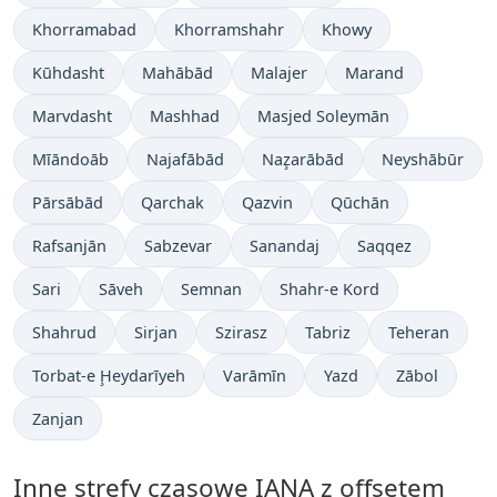
Khorramabad
Khorramshahr
Khowy
Kūhdasht
Mahābād
Malajer
Marand
Marvdasht
Mashhad
Masjed Soleymān
Mīāndoāb
Najafābād
Naz̧arābād
Neyshābūr
Pārsābād
Qarchak
Qazvin
Qūchān
Rafsanjān
Sabzevar
Sanandaj
Saqqez
Sari
Sāveh
Semnan
Shahr-e Kord
Shahrud
Sirjan
Szirasz
Tabriz
Teheran
Torbat-e Ḩeydarīyeh
Varāmīn
Yazd
Zābol
Zanjan
Inne strefy czasowe IANA z offsetem