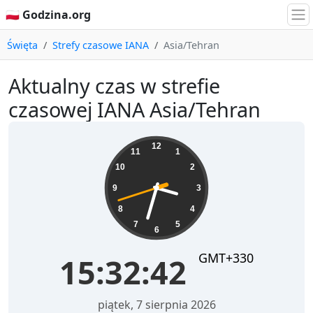
🇵🇱 Godzina.org
Święta
Strefy czasowe IANA
Asia/Tehran
Aktualny czas w strefie
czasowej IANA Asia/Tehran
15:32:43
12
11
1
10
2
9
3
8
4
7
5
6
GMT+330
15:32:43
piątek, 7 sierpnia 2026