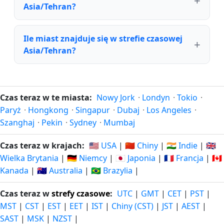
Asia/Tehran?
Ile miast znajduje się w strefie czasowej
Asia/Tehran?
Czas teraz w te miasta:
Nowy Jork
·
Londyn
·
Tokio
·
Paryż
·
Hongkong
·
Singapur
·
Dubaj
·
Los Angeles
·
Szanghaj
·
Pekin
·
Sydney
·
Mumbaj
Czas teraz w krajach:
🇺🇸 USA
|
🇨🇳 Chiny
|
🇮🇳 Indie
|
🇬🇧
Wielka Brytania
|
🇩🇪 Niemcy
|
🇯🇵 Japonia
|
🇫🇷 Francja
|
🇨🇦
Kanada
|
🇦🇺 Australia
|
🇧🇷 Brazylia
|
Czas teraz w
strefy czasowe
:
UTC
|
GMT
|
CET
|
PST
|
MST
|
CST
|
EST
|
EET
|
IST
|
Chiny (CST)
|
JST
|
AEST
|
SAST
|
MSK
|
NZST
|