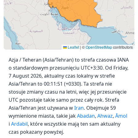
Leaflet
|
©
OpenStreetMap
contributors
Azja / Teheran (Asia/Tehran) to strefa czasowa IANA
o standardowym przesunięciu UTC+3:30. Od Friday,
7 August 2026, aktualny czas lokalny w strefie
Asia/Tehran to 00:11:51 (+0330). Ta strefa nie
stosuje zmiany czasu na letni, więc jej przesunięcie
UTC pozostaje takie samo przez cały rok. Strefa
Asia/Tehran jest używana w
Iran
. Obejmuje 59
wymienione miasta, takie jak
Abadan
,
Ahwaz
,
Āmol
i
Ardabil
, które wszystkie mają ten sam aktualny
czas pokazany powyżej.