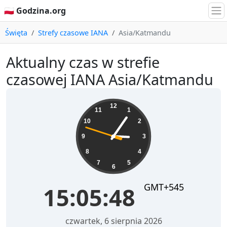
🇵🇱 Godzina.org
Święta
Strefy czasowe IANA
Asia/Katmandu
Aktualny czas w strefie
czasowej IANA Asia/Katmandu
15:05:48
12
11
1
10
2
9
3
8
4
7
5
6
GMT+545
15:05:48
czwartek, 6 sierpnia 2026