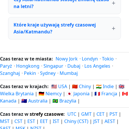
na letni?
Które kraje używają strefy czasowej
Asia/Katmandu?
Czas teraz w te miasta:
Nowy Jork
·
Londyn
·
Tokio
·
Paryż
·
Hongkong
·
Singapur
·
Dubaj
·
Los Angeles
·
Szanghaj
·
Pekin
·
Sydney
·
Mumbaj
Czas teraz w krajach:
🇺🇸 USA
|
🇨🇳 Chiny
|
🇮🇳 Indie
|
🇬🇧
Wielka Brytania
|
🇩🇪 Niemcy
|
🇯🇵 Japonia
|
🇫🇷 Francja
|
🇨🇦
Kanada
|
🇦🇺 Australia
|
🇧🇷 Brazylia
|
Czas teraz w
strefy czasowe
:
UTC
|
GMT
|
CET
|
PST
|
MST
|
CST
|
EST
|
EET
|
IST
|
Chiny (CST)
|
JST
|
AEST
|
SAST
|
MSK
|
NZST
|