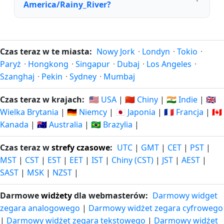
America/Rainy_River?
Czas teraz w te miasta:
Nowy Jork
·
Londyn
·
Tokio
·
Paryż
·
Hongkong
·
Singapur
·
Dubaj
·
Los Angeles
·
Szanghaj
·
Pekin
·
Sydney
·
Mumbaj
Czas teraz w krajach:
🇺🇸 USA
|
🇨🇳 Chiny
|
🇮🇳 Indie
|
🇬🇧
Wielka Brytania
|
🇩🇪 Niemcy
|
🇯🇵 Japonia
|
🇫🇷 Francja
|
🇨🇦
Kanada
|
🇦🇺 Australia
|
🇧🇷 Brazylia
|
Czas teraz w
strefy czasowe
:
UTC
|
GMT
|
CET
|
PST
|
MST
|
CST
|
EST
|
EET
|
IST
|
Chiny (CST)
|
JST
|
AEST
|
SAST
|
MSK
|
NZST
|
Darmowe
widżety
dla webmasterów:
Darmowy widget
zegara analogowego
|
Darmowy widżet zegara cyfrowego
|
Darmowy widżet zegara tekstowego
|
Darmowy widżet