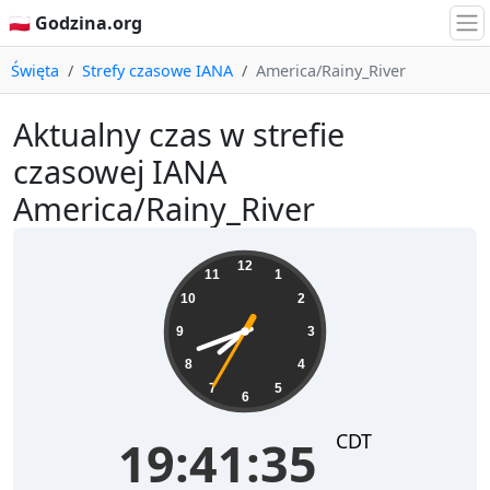
🇵🇱 Godzina.org
Święta
Strefy czasowe IANA
America/Rainy_River
Aktualny czas w strefie
czasowej IANA
America/Rainy_River
19:41:35
12
11
1
10
2
9
3
8
4
7
5
6
CDT
19:41:35