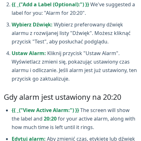
{{ _("Add a Label (Optional):") }}
We've suggested a
label for you: "Alarm for 20:20".
Wybierz Dźwięk:
Wybierz preferowany dźwięk
alarmu z rozwijanej listy "Dźwięk". Możesz kliknąć
przycisk "Test", aby posłuchać podglądu.
Ustaw Alarm:
Kliknij przycisk "Ustaw Alarm".
Wyświetlacz zmieni się, pokazując ustawiony czas
alarmu i odliczanie. Jeśli alarm jest już ustawiony, ten
przycisk go zaktualizuje.
Gdy alarm jest ustawiony na 20:20
{{ _("View Active Alarm:") }}
The screen will show
the label and
20:20
for your active alarm, along with
how much time is left until it rings.
Edytuj alarm:
Aby zmienić czas, etykietę lub dźwięk