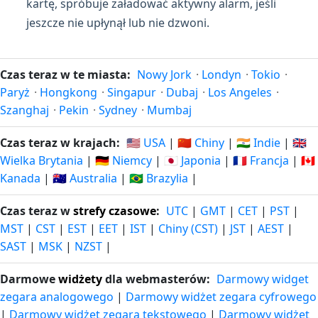
kartę, spróbuje załadować aktywny alarm, jeśli
jeszcze nie upłynął lub nie dzwoni.
Czas teraz w te miasta:
Nowy Jork
·
Londyn
·
Tokio
·
Paryż
·
Hongkong
·
Singapur
·
Dubaj
·
Los Angeles
·
Szanghaj
·
Pekin
·
Sydney
·
Mumbaj
Czas teraz w krajach:
🇺🇸 USA
|
🇨🇳 Chiny
|
🇮🇳 Indie
|
🇬🇧
Wielka Brytania
|
🇩🇪 Niemcy
|
🇯🇵 Japonia
|
🇫🇷 Francja
|
🇨🇦
Kanada
|
🇦🇺 Australia
|
🇧🇷 Brazylia
|
Czas teraz w
strefy czasowe
:
UTC
|
GMT
|
CET
|
PST
|
MST
|
CST
|
EST
|
EET
|
IST
|
Chiny (CST)
|
JST
|
AEST
|
SAST
|
MSK
|
NZST
|
Darmowe
widżety
dla webmasterów:
Darmowy widget
zegara analogowego
|
Darmowy widżet zegara cyfrowego
|
Darmowy widżet zegara tekstowego
|
Darmowy widżet