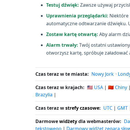
Testuj dźwięk:
Zawsze używaj przycisk
Uprawnienia przeglądarki:
Niektóre 
automatyczne odtwarzanie dźwięku. Ust
Zostaw kartę otwartą:
Aby alarm dzia
Alarm trwały:
Twój ostatni ustawiony 
otworzysz kartę, spróbuje załadować ak
Czas teraz w te miasta:
Nowy Jork
·
Lond
Czas teraz w krajach:
🇺🇸 USA
|
🇨🇳 Chiny
Brazylia
|
Czas teraz w
strefy czasowe
:
UTC
|
GMT
Darmowe
widżety
dla webmasterów:
Da
tekstowego
|
Darmowy widżet zegara sło