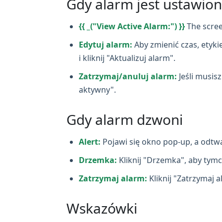
Gdy alarm jest ustawion
{{ _("View Active Alarm:") }}
The scree
Edytuj alarm:
Aby zmienić czas, etyki
i kliknij "Aktualizuj alarm".
Zatrzymaj/anuluj alarm:
Jeśli musis
aktywny".
Gdy alarm dzwoni
Alert:
Pojawi się okno pop‑up, a odtw
Drzemka:
Kliknij "Drzemka", aby tym
Zatrzymaj alarm:
Kliknij "Zatrzymaj a
Wskazówki