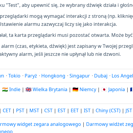
u "Test", aby upewnić się, że wybrany dźwięk działa i głoś
przeglądarki mogą wymagać interakcji z stroną (np. kliknię
awienie alarmu zazwyczaj liczy się jako interakcja.
łał, ta karta przeglądarki musi pozostać otwarta. Może być 
alarm (czas, etykieta, dźwięk) jest zapisany w Twojej przeg
tywny alarm, jeśli jeszcze nie upłynął lub nie dzwoni.
yn
·
Tokio
·
Paryż
·
Hongkong
·
Singapur
·
Dubaj
·
Los Ange
|
🇮🇳 Indie
|
🇬🇧 Wielka Brytania
|
🇩🇪 Niemcy
|
🇯🇵 Japonia
|

|
CET
|
PST
|
MST
|
CST
|
EST
|
EET
|
IST
|
Chiny (CST)
|
JST
rmowy widget zegara analogowego
|
Darmowy widżet zeg
wnego