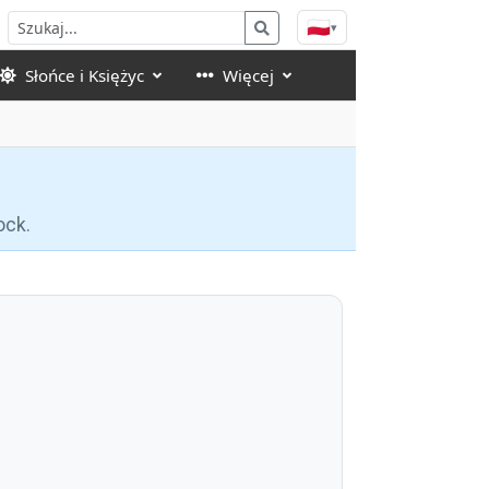
🇵🇱
▾
Słońce i Księżyc
Więcej
ock.