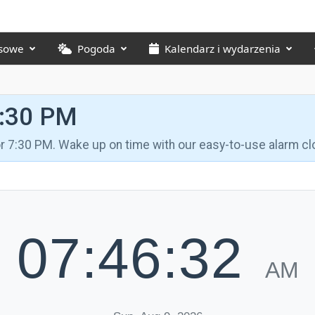
asowe
Pogoda
Kalendarz i wydarzenia
7:30 PM
for 7:30 PM. Wake up on time with our easy-to-use alarm cl
07:46:33
AM