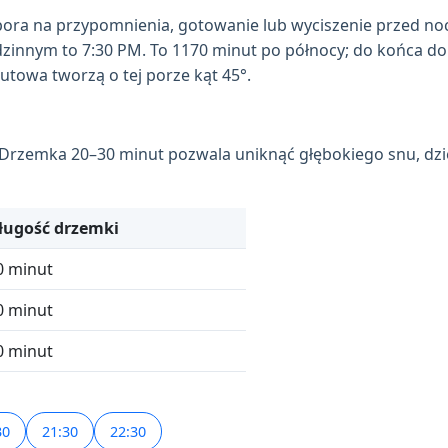
ora na przypomnienia, gotowanie lub wyciszenie przed no
odzinnym to 7:30 PM. To 1170 minut po północy; do końca d
owa tworzą o tej porze kąt 45°.
 Drzemka 20–30 minut pozwala uniknąć głębokiego snu, dzi
ługość drzemki
0 minut
0 minut
0 minut
30
21:30
22:30