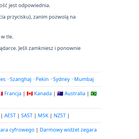
ność jest odpowiednia.
cia przycisku), zanim pozwolą na
w tle.
lądarce. Jeśli zamkniesz i ponownie
les
·
Szanghaj
·
Pekin
·
Sydney
·
Mumbaj
🇷 Francja
|
🇨🇦 Kanada
|
🇦🇺 Australia
|
🇧🇷
|
AEST
|
SAST
|
MSK
|
NZST
|
ara cyfrowego
|
Darmowy widżet zegara