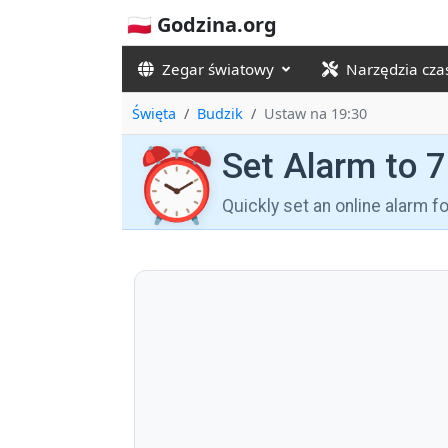
🇵🇱 Godzina.org
Zegar światowy
Narzędzia cz
Święta
Budzik
Ustaw na 19:30
⏰
Set Alarm to 
Quickly set an online alarm 