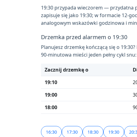
19:30 przypada wieczorem — przydatna p
zapisuje się jako 19:30; w formacie 12-g
analogowym wskazówki godzinowa i minut
Drzemka przed alarmem o 19:30
Planujesz drzemkę kończącą się o 19:30?
90-minutowa mieści jeden pełny cykl snu:
Zacznij drzemkę o
D
19:10
2
19:00
3
18:00
9
16:30
17:30
18:30
19:30
20: