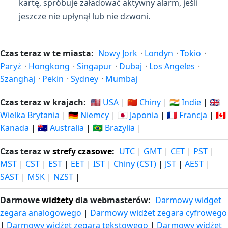
kartę, spróbuje załadować aktywny alarm, jeśli
jeszcze nie upłynął lub nie dzwoni.
Czas teraz w te miasta:
Nowy Jork
·
Londyn
·
Tokio
·
Paryż
·
Hongkong
·
Singapur
·
Dubaj
·
Los Angeles
·
Szanghaj
·
Pekin
·
Sydney
·
Mumbaj
Czas teraz w krajach:
🇺🇸 USA
|
🇨🇳 Chiny
|
🇮🇳 Indie
|
🇬🇧
Wielka Brytania
|
🇩🇪 Niemcy
|
🇯🇵 Japonia
|
🇫🇷 Francja
|
🇨🇦
Kanada
|
🇦🇺 Australia
|
🇧🇷 Brazylia
|
Czas teraz w
strefy czasowe
:
UTC
|
GMT
|
CET
|
PST
|
MST
|
CST
|
EST
|
EET
|
IST
|
Chiny (CST)
|
JST
|
AEST
|
SAST
|
MSK
|
NZST
|
Darmowe
widżety
dla webmasterów:
Darmowy widget
zegara analogowego
|
Darmowy widżet zegara cyfrowego
|
Darmowy widżet zegara tekstowego
|
Darmowy widżet