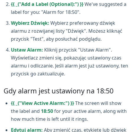
{{ _("Add a Label (Optional):") }}
We've suggested a
label for you: "Alarm for 18:50".
Wybierz Dźwięk:
Wybierz preferowany dźwięk
alarmu z rozwijanej listy "Dźwięk". Możesz kliknąć
przycisk "Test", aby posłuchać podglądu.
Ustaw Alarm:
Kliknij przycisk "Ustaw Alarm".
Wyświetlacz zmieni się, pokazując ustawiony czas
alarmu i odliczanie. Jeśli alarm jest już ustawiony, ten
przycisk go zaktualizuje.
Gdy alarm jest ustawiony na 18:50
{{ _("View Active Alarm:") }}
The screen will show
the label and
18:50
for your active alarm, along with
how much time is left until it rings.
Edytuj alarm:
Aby zmienić czas, etykietę lub dźwięk