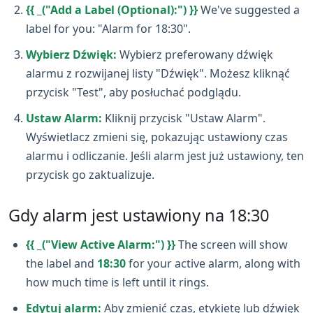
{{ _("Add a Label (Optional):") }}
We've suggested a
label for you: "Alarm for 18:30".
Wybierz Dźwięk:
Wybierz preferowany dźwięk
alarmu z rozwijanej listy "Dźwięk". Możesz kliknąć
przycisk "Test", aby posłuchać podglądu.
Ustaw Alarm:
Kliknij przycisk "Ustaw Alarm".
Wyświetlacz zmieni się, pokazując ustawiony czas
alarmu i odliczanie. Jeśli alarm jest już ustawiony, ten
przycisk go zaktualizuje.
Gdy alarm jest ustawiony na 18:30
{{ _("View Active Alarm:") }}
The screen will show
the label and
18:30
for your active alarm, along with
how much time is left until it rings.
Edytuj alarm:
Aby zmienić czas, etykietę lub dźwięk