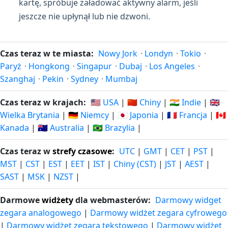
kartę, spróbuje załadować aktywny alarm, jeśli
jeszcze nie upłynął lub nie dzwoni.
Czas teraz w te miasta:
Nowy Jork
·
Londyn
·
Tokio
·
Paryż
·
Hongkong
·
Singapur
·
Dubaj
·
Los Angeles
·
Szanghaj
·
Pekin
·
Sydney
·
Mumbaj
Czas teraz w krajach:
🇺🇸 USA
|
🇨🇳 Chiny
|
🇮🇳 Indie
|
🇬🇧
Wielka Brytania
|
🇩🇪 Niemcy
|
🇯🇵 Japonia
|
🇫🇷 Francja
|
🇨🇦
Kanada
|
🇦🇺 Australia
|
🇧🇷 Brazylia
|
Czas teraz w
strefy czasowe
:
UTC
|
GMT
|
CET
|
PST
|
MST
|
CST
|
EST
|
EET
|
IST
|
Chiny (CST)
|
JST
|
AEST
|
SAST
|
MSK
|
NZST
|
Darmowe
widżety
dla webmasterów:
Darmowy widget
zegara analogowego
|
Darmowy widżet zegara cyfrowego
|
Darmowy widżet zegara tekstowego
|
Darmowy widżet