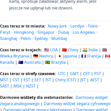
kartę, spróbuje załadować aktywny alarm, jeśli
jeszcze nie upłynął lub nie dzwoni.
Czas teraz w te miasta:
Nowy Jork
·
Londyn
·
Tokio
·
Paryż
·
Hongkong
·
Singapur
·
Dubaj
·
Los Angeles
·
Szanghaj
·
Pekin
·
Sydney
·
Mumbaj
Czas teraz w krajach:
🇺🇸 USA
|
🇨🇳 Chiny
|
🇮🇳 Indie
|
🇬🇧
Wielka Brytania
|
🇩🇪 Niemcy
|
🇯🇵 Japonia
|
🇫🇷 Francja
|
🇨🇦
Kanada
|
🇦🇺 Australia
|
🇧🇷 Brazylia
|
Czas teraz w
strefy czasowe
:
UTC
|
GMT
|
CET
|
PST
|
MST
|
CST
|
EST
|
EET
|
IST
|
Chiny (CST)
|
JST
|
AEST
|
SAST
|
MSK
|
NZST
|
Darmowe
widżety
dla webmasterów:
Darmowy widget
zegara analogowego
|
Darmowy widżet zegara cyfrowego
|
Darmowy widżet zegara tekstowego
|
Darmowy widżet