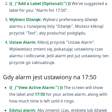
{{ _("Add a Label (Optional):") }}
We've suggested a
label for you: "Alarm for 17:50".
Wybierz Dźwięk:
Wybierz preferowany dźwięk
alarmu z rozwijanej listy "Dźwięk". Możesz kliknąć
przycisk "Test", aby posłuchać podglądu.
Ustaw Alarm:
Kliknij przycisk "Ustaw Alarm".
Wyświetlacz zmieni się, pokazując ustawiony czas
alarmu i odliczanie. Jeśli alarm jest już ustawiony, ten
przycisk go zaktualizuje.
Gdy alarm jest ustawiony na 17:50
{{ _("View Active Alarm:") }}
The screen will show
the label and
17:50
for your active alarm, along with
how much time is left until it rings.
Edytuj alarm:
Aby zmienić czas, etykietę lub dźwięk