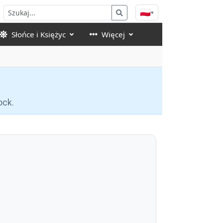
🇵🇱
▾
Słońce i Księżyc
Więcej
ock.