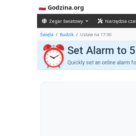
🇵🇱 Godzina.org
Zegar światowy
Narzędzia cz
Święta
Budzik
Ustaw na 17:30
⏰
Set Alarm to 
Quickly set an online alarm 