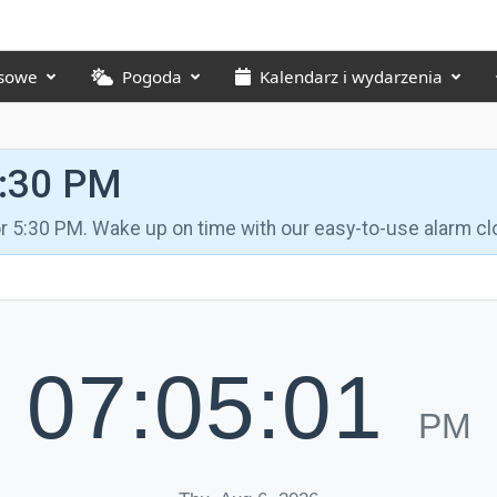
asowe
Pogoda
Kalendarz i wydarzenia
5:30 PM
for 5:30 PM. Wake up on time with our easy-to-use alarm cl
07:05:01
PM