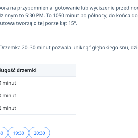
ora na przypomnienia, gotowanie lub wyciszenie przed no
odzinnym to 5:30 PM. To 1050 minut po północy; do końca d
owa tworzą o tej porze kąt 15°.
 Drzemka 20–30 minut pozwala uniknąć głębokiego snu, dzi
ługość drzemki
0 minut
0 minut
0 minut
30
19:30
20:30