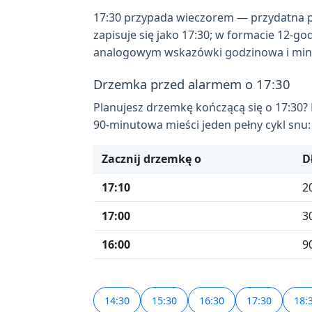
17:30 przypada wieczorem — przydatna p
zapisuje się jako 17:30; w formacie 12-g
analogowym wskazówki godzinowa i minut
Drzemka przed alarmem o 17:30
Planujesz drzemkę kończącą się o 17:30?
90-minutowa mieści jeden pełny cykl snu:
Zacznij drzemkę o
D
17:10
2
17:00
3
16:00
9
14:30
15:30
16:30
17:30
18: