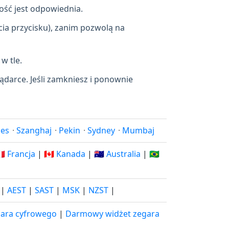
ność jest odpowiednia.
cia przycisku), zanim pozwolą na
w tle.
lądarce. Jeśli zamkniesz i ponownie
les
·
Szanghaj
·
Pekin
·
Sydney
·
Mumbaj
🇷 Francja
|
🇨🇦 Kanada
|
🇦🇺 Australia
|
🇧🇷
|
AEST
|
SAST
|
MSK
|
NZST
|
ara cyfrowego
|
Darmowy widżet zegara