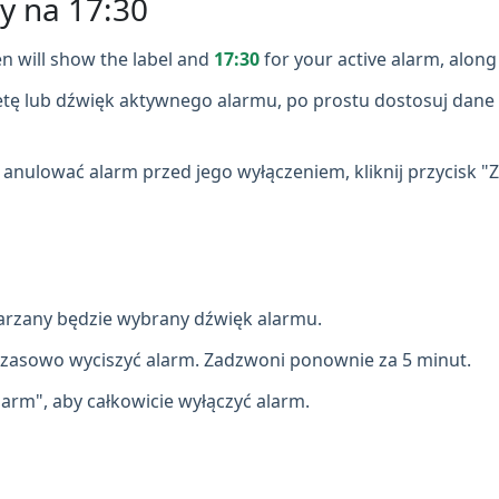
y na 17:30
n will show the label and
17:30
for your active alarm, along 
etę lub dźwięk aktywnego alarmu, po prostu dostosuj dane 
z anulować alarm przed jego wyłączeniem, kliknij przycisk "
arzany będzie wybrany dźwięk alarmu.
czasowo wyciszyć alarm. Zadzwoni ponownie za 5 minut.
larm", aby całkowicie wyłączyć alarm.