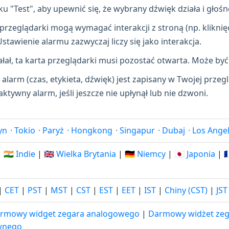
u "Test", aby upewnić się, że wybrany dźwięk działa i głoś
przeglądarki mogą wymagać interakcji z stroną (np. kliknię
awienie alarmu zazwyczaj liczy się jako interakcja.
łał, ta karta przeglądarki musi pozostać otwarta. Może być 
alarm (czas, etykieta, dźwięk) jest zapisany w Twojej przeg
tywny alarm, jeśli jeszcze nie upłynął lub nie dzwoni.
yn
·
Tokio
·
Paryż
·
Hongkong
·
Singapur
·
Dubaj
·
Los Ange
|
🇮🇳 Indie
|
🇬🇧 Wielka Brytania
|
🇩🇪 Niemcy
|
🇯🇵 Japonia
|

|
CET
|
PST
|
MST
|
CST
|
EST
|
EET
|
IST
|
Chiny (CST)
|
JST
rmowy widget zegara analogowego
|
Darmowy widżet zeg
wnego