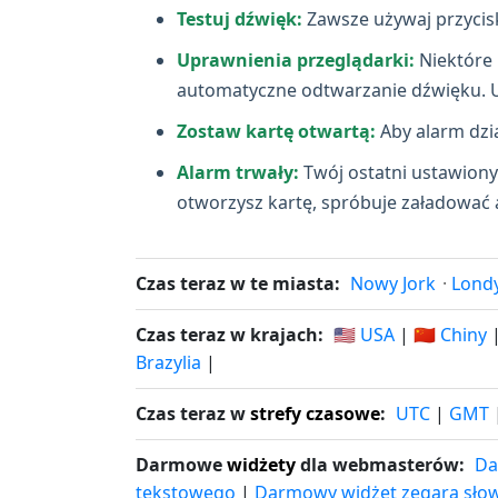
Testuj dźwięk:
Zawsze używaj przycisk
Uprawnienia przeglądarki:
Niektóre 
automatyczne odtwarzanie dźwięku. Ust
Zostaw kartę otwartą:
Aby alarm dzia
Alarm trwały:
Twój ostatni ustawiony 
otworzysz kartę, spróbuje załadować ak
Czas teraz w te miasta:
Nowy Jork
·
Lond
Czas teraz w krajach:
🇺🇸 USA
|
🇨🇳 Chiny
Brazylia
|
Czas teraz w
strefy czasowe
:
UTC
|
GMT
Darmowe
widżety
dla webmasterów:
Da
tekstowego
|
Darmowy widżet zegara sło