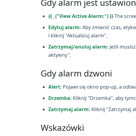
Gdy alarm jest ustawion
{{ _("View Active Alarm:") }}
The scree
Edytuj alarm:
Aby zmienić czas, etyki
i kliknij "Aktualizuj alarm".
Zatrzymaj/anuluj alarm:
Jeśli musis
aktywny".
Gdy alarm dzwoni
Alert:
Pojawi się okno pop‑up, a odtw
Drzemka:
Kliknij "Drzemka", aby tym
Zatrzymaj alarm:
Kliknij "Zatrzymaj a
Wskazówki