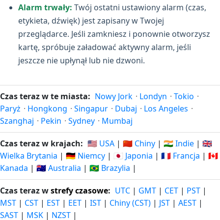
Alarm trwały:
Twój ostatni ustawiony alarm (czas,
etykieta, dźwięk) jest zapisany w Twojej
przeglądarce. Jeśli zamkniesz i ponownie otworzysz
kartę, spróbuje załadować aktywny alarm, jeśli
jeszcze nie upłynął lub nie dzwoni.
Czas teraz w te miasta:
Nowy Jork
·
Londyn
·
Tokio
·
Paryż
·
Hongkong
·
Singapur
·
Dubaj
·
Los Angeles
·
Szanghaj
·
Pekin
·
Sydney
·
Mumbaj
Czas teraz w krajach:
🇺🇸 USA
|
🇨🇳 Chiny
|
🇮🇳 Indie
|
🇬🇧
Wielka Brytania
|
🇩🇪 Niemcy
|
🇯🇵 Japonia
|
🇫🇷 Francja
|
🇨🇦
Kanada
|
🇦🇺 Australia
|
🇧🇷 Brazylia
|
Czas teraz w
strefy czasowe
:
UTC
|
GMT
|
CET
|
PST
|
MST
|
CST
|
EST
|
EET
|
IST
|
Chiny (CST)
|
JST
|
AEST
|
SAST
|
MSK
|
NZST
|