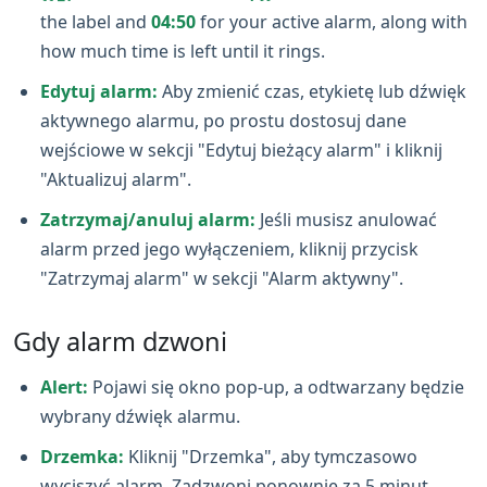
the label and
04:50
for your active alarm, along with
how much time is left until it rings.
Edytuj alarm:
Aby zmienić czas, etykietę lub dźwięk
aktywnego alarmu, po prostu dostosuj dane
wejściowe w sekcji "Edytuj bieżący alarm" i kliknij
"Aktualizuj alarm".
Zatrzymaj/anuluj alarm:
Jeśli musisz anulować
alarm przed jego wyłączeniem, kliknij przycisk
"Zatrzymaj alarm" w sekcji "Alarm aktywny".
Gdy alarm dzwoni
Alert:
Pojawi się okno pop‑up, a odtwarzany będzie
wybrany dźwięk alarmu.
Drzemka:
Kliknij "Drzemka", aby tymczasowo
wyciszyć alarm. Zadzwoni ponownie za 5 minut.