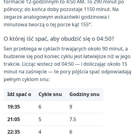
formacie 12-godzinnym to 4:50 AM. To 290 minut po
północy; do końca doby pozostaje 1150 minut. Na
zegarze analogowym wskazówki godzinowa i
minutowa tworzą o tej porze kąt 155°.
O której iść spać, aby obudzić się o 04:50?
Sen przebiega w cyklach trwających około 90 minut, a
budzenie się pod koniec cyklu jest łatwiejsze niż w jego
trakcie. Licząc wstecz od 04:50 — i doliczając około 15
minut na zaśnięcie — te pory pójścia spać odpowiadają
pełnym cyklom snu:
Idź spać o
Cykle snu
Godziny snu
19:35
6
9
21:05
5
7.5
22:35
4
6