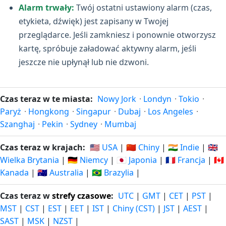
Alarm trwały:
Twój ostatni ustawiony alarm (czas,
etykieta, dźwięk) jest zapisany w Twojej
przeglądarce. Jeśli zamkniesz i ponownie otworzysz
kartę, spróbuje załadować aktywny alarm, jeśli
jeszcze nie upłynął lub nie dzwoni.
Czas teraz w te miasta:
Nowy Jork
·
Londyn
·
Tokio
·
Paryż
·
Hongkong
·
Singapur
·
Dubaj
·
Los Angeles
·
Szanghaj
·
Pekin
·
Sydney
·
Mumbaj
Czas teraz w krajach:
🇺🇸 USA
|
🇨🇳 Chiny
|
🇮🇳 Indie
|
🇬🇧
Wielka Brytania
|
🇩🇪 Niemcy
|
🇯🇵 Japonia
|
🇫🇷 Francja
|
🇨🇦
Kanada
|
🇦🇺 Australia
|
🇧🇷 Brazylia
|
Czas teraz w
strefy czasowe
:
UTC
|
GMT
|
CET
|
PST
|
MST
|
CST
|
EST
|
EET
|
IST
|
Chiny (CST)
|
JST
|
AEST
|
SAST
|
MSK
|
NZST
|