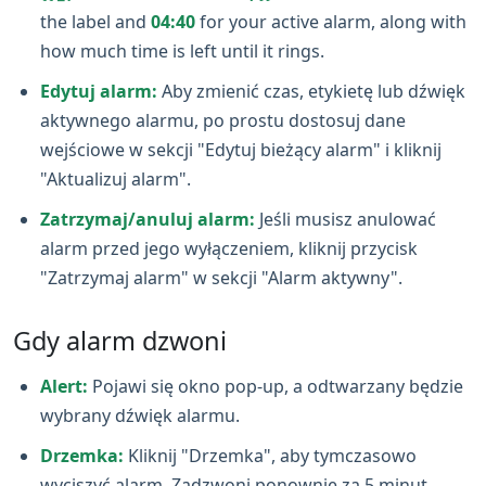
the label and
04:40
for your active alarm, along with
how much time is left until it rings.
Edytuj alarm:
Aby zmienić czas, etykietę lub dźwięk
aktywnego alarmu, po prostu dostosuj dane
wejściowe w sekcji "Edytuj bieżący alarm" i kliknij
"Aktualizuj alarm".
Zatrzymaj/anuluj alarm:
Jeśli musisz anulować
alarm przed jego wyłączeniem, kliknij przycisk
"Zatrzymaj alarm" w sekcji "Alarm aktywny".
Gdy alarm dzwoni
Alert:
Pojawi się okno pop‑up, a odtwarzany będzie
wybrany dźwięk alarmu.
Drzemka:
Kliknij "Drzemka", aby tymczasowo
wyciszyć alarm. Zadzwoni ponownie za 5 minut.