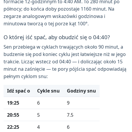
formacie 12-godzinnym to 4:40 AM. To 280 minut po
północy; do końca doby pozostaje 1160 minut. Na
zegarze analogowym wskazówki godzinowa i
minutowa tworzą o tej porze kąt 100°.
O której iść spać, aby obudzić się o 04:40?
Sen przebiega w cyklach trwających około 90 minut, a
budzenie się pod koniec cyklu jest łatwiejsze niż w jego
trakcie. Licząc wstecz od 04:40 — i doliczając około 15
minut na zaśnięcie — te pory pójścia spać odpowiadają
pełnym cyklom snu:
Idź spać o
Cykle snu
Godziny snu
19:25
6
9
20:55
5
7.5
22:25
4
6