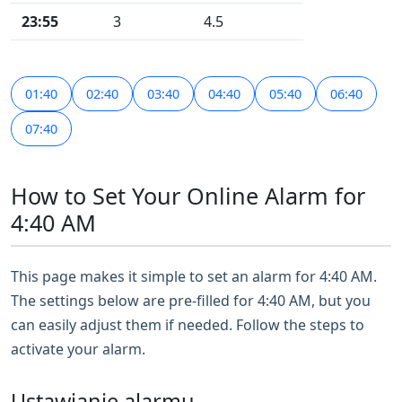
23:55
3
4.5
01:40
02:40
03:40
04:40
05:40
06:40
07:40
How to Set Your Online Alarm for
4:40 AM
This page makes it simple to set an alarm for 4:40 AM.
The settings below are pre-filled for 4:40 AM, but you
can easily adjust them if needed. Follow the steps to
activate your alarm.
Ustawianie alarmu