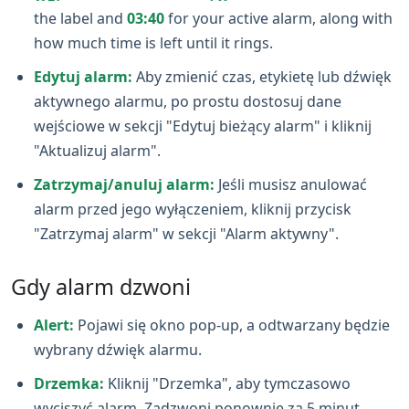
the label and
03:40
for your active alarm, along with
how much time is left until it rings.
Edytuj alarm:
Aby zmienić czas, etykietę lub dźwięk
aktywnego alarmu, po prostu dostosuj dane
wejściowe w sekcji "Edytuj bieżący alarm" i kliknij
"Aktualizuj alarm".
Zatrzymaj/anuluj alarm:
Jeśli musisz anulować
alarm przed jego wyłączeniem, kliknij przycisk
"Zatrzymaj alarm" w sekcji "Alarm aktywny".
Gdy alarm dzwoni
Alert:
Pojawi się okno pop‑up, a odtwarzany będzie
wybrany dźwięk alarmu.
Drzemka:
Kliknij "Drzemka", aby tymczasowo
wyciszyć alarm. Zadzwoni ponownie za 5 minut.