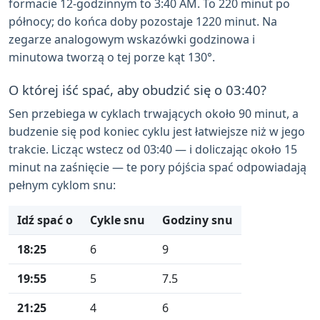
formacie 12-godzinnym to 3:40 AM. To 220 minut po
północy; do końca doby pozostaje 1220 minut. Na
zegarze analogowym wskazówki godzinowa i
minutowa tworzą o tej porze kąt 130°.
O której iść spać, aby obudzić się o 03:40?
Sen przebiega w cyklach trwających około 90 minut, a
budzenie się pod koniec cyklu jest łatwiejsze niż w jego
trakcie. Licząc wstecz od 03:40 — i doliczając około 15
minut na zaśnięcie — te pory pójścia spać odpowiadają
pełnym cyklom snu:
Idź spać o
Cykle snu
Godziny snu
18:25
6
9
19:55
5
7.5
21:25
4
6