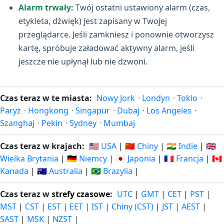
Alarm trwały:
Twój ostatni ustawiony alarm (czas,
etykieta, dźwięk) jest zapisany w Twojej
przeglądarce. Jeśli zamkniesz i ponownie otworzysz
kartę, spróbuje załadować aktywny alarm, jeśli
jeszcze nie upłynął lub nie dzwoni.
Czas teraz w te miasta:
Nowy Jork
·
Londyn
·
Tokio
·
Paryż
·
Hongkong
·
Singapur
·
Dubaj
·
Los Angeles
·
Szanghaj
·
Pekin
·
Sydney
·
Mumbaj
Czas teraz w krajach:
🇺🇸 USA
|
🇨🇳 Chiny
|
🇮🇳 Indie
|
🇬🇧
Wielka Brytania
|
🇩🇪 Niemcy
|
🇯🇵 Japonia
|
🇫🇷 Francja
|
🇨🇦
Kanada
|
🇦🇺 Australia
|
🇧🇷 Brazylia
|
Czas teraz w
strefy czasowe
:
UTC
|
GMT
|
CET
|
PST
|
MST
|
CST
|
EST
|
EET
|
IST
|
Chiny (CST)
|
JST
|
AEST
|
SAST
|
MSK
|
NZST
|