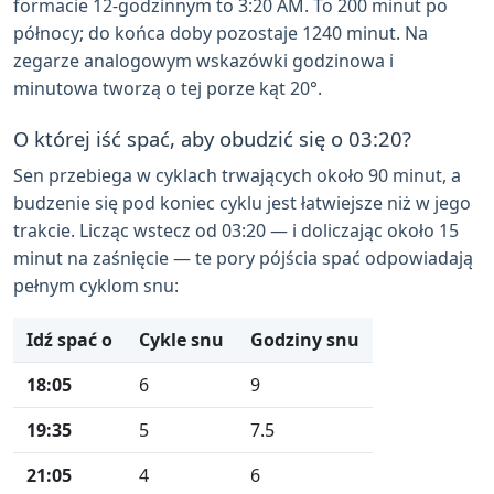
formacie 12-godzinnym to 3:20 AM. To 200 minut po
północy; do końca doby pozostaje 1240 minut. Na
zegarze analogowym wskazówki godzinowa i
minutowa tworzą o tej porze kąt 20°.
O której iść spać, aby obudzić się o 03:20?
Sen przebiega w cyklach trwających około 90 minut, a
budzenie się pod koniec cyklu jest łatwiejsze niż w jego
trakcie. Licząc wstecz od 03:20 — i doliczając około 15
minut na zaśnięcie — te pory pójścia spać odpowiadają
pełnym cyklom snu:
Idź spać o
Cykle snu
Godziny snu
18:05
6
9
19:35
5
7.5
21:05
4
6