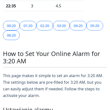
22:35
3
4.5
00:20
01:20
02:20
03:20
04:20
05:20
06:20
How to Set Your Online Alarm for
3:20 AM
This page makes it simple to set an alarm for 3:20 AM.
The settings below are pre-filled for 3:20 AM, but you
can easily adjust them if needed. Follow the steps to
activate your alarm.
Ustawianie alarmu