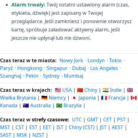
Alarm trwały:
Twój ostatni ustawiony alarm (czas,
etykieta, dźwięk) jest zapisany w Twojej
przeglądarce. Jeśli zamkniesz i ponownie otworzysz
kartę, spróbuje załadować aktywny alarm, jeśli
jeszcze nie upłynął lub nie dzwoni.
Czas teraz w te miasta:
Nowy Jork
·
Londyn
·
Tokio
·
Paryż
·
Hongkong
·
Singapur
·
Dubaj
·
Los Angeles
·
Szanghaj
·
Pekin
·
Sydney
·
Mumbaj
Czas teraz w krajach:
🇺🇸 USA
|
🇨🇳 Chiny
|
🇮🇳 Indie
|
🇬🇧
Wielka Brytania
|
🇩🇪 Niemcy
|
🇯🇵 Japonia
|
🇫🇷 Francja
|
🇨🇦
Kanada
|
🇦🇺 Australia
|
🇧🇷 Brazylia
|
Czas teraz w
strefy czasowe
:
UTC
|
GMT
|
CET
|
PST
|
MST
|
CST
|
EST
|
EET
|
IST
|
Chiny (CST)
|
JST
|
AEST
|
SAST
|
MSK
|
NZST
|