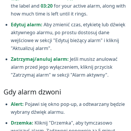
the label and
03:20
for your active alarm, along with
how much time is left until it rings.
Edytuj alarm:
Aby zmienić czas, etykietę lub dźwięk
aktywnego alarmu, po prostu dostosuj dane
wejściowe w sekcji "Edytuj bieżący alarm" i kliknij
"Aktualizuj alarm".
Zatrzymaj/anuluj alarm:
Jeśli musisz anulować
alarm przed jego wyłączeniem, kliknij przycisk
"Zatrzymaj alarm" w sekcji "Alarm aktywny".
Gdy alarm dzwoni
Alert:
Pojawi się okno pop‑up, a odtwarzany będzie
wybrany dźwięk alarmu.
Drzemka:
Kliknij "Drzemka", aby tymczasowo
wyciszyć alarm. Zadzwoni ponownie za 5 minut.