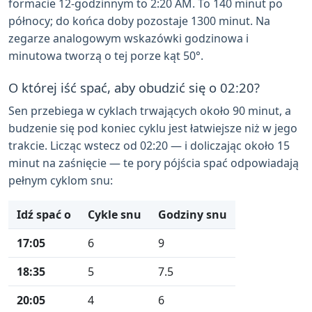
formacie 12-godzinnym to 2:20 AM. To 140 minut po
północy; do końca doby pozostaje 1300 minut. Na
zegarze analogowym wskazówki godzinowa i
minutowa tworzą o tej porze kąt 50°.
O której iść spać, aby obudzić się o 02:20?
Sen przebiega w cyklach trwających około 90 minut, a
budzenie się pod koniec cyklu jest łatwiejsze niż w jego
trakcie. Licząc wstecz od 02:20 — i doliczając około 15
minut na zaśnięcie — te pory pójścia spać odpowiadają
pełnym cyklom snu:
Idź spać o
Cykle snu
Godziny snu
17:05
6
9
18:35
5
7.5
20:05
4
6