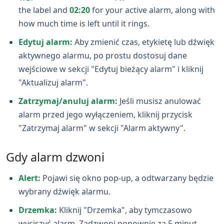
the label and
02:20
for your active alarm, along with
how much time is left until it rings.
Edytuj alarm:
Aby zmienić czas, etykietę lub dźwięk
aktywnego alarmu, po prostu dostosuj dane
wejściowe w sekcji "Edytuj bieżący alarm" i kliknij
"Aktualizuj alarm".
Zatrzymaj/anuluj alarm:
Jeśli musisz anulować
alarm przed jego wyłączeniem, kliknij przycisk
"Zatrzymaj alarm" w sekcji "Alarm aktywny".
Gdy alarm dzwoni
Alert:
Pojawi się okno pop‑up, a odtwarzany będzie
wybrany dźwięk alarmu.
Drzemka:
Kliknij "Drzemka", aby tymczasowo
wyciszyć alarm. Zadzwoni ponownie za 5 minut.