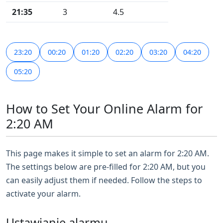
21:35
3
4.5
23:20
00:20
01:20
02:20
03:20
04:20
05:20
How to Set Your Online Alarm for
2:20 AM
This page makes it simple to set an alarm for 2:20 AM.
The settings below are pre-filled for 2:20 AM, but you
can easily adjust them if needed. Follow the steps to
activate your alarm.
Ustawianie alarmu