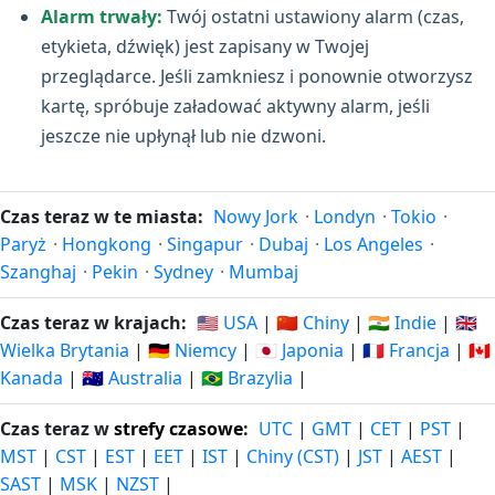
Alarm trwały:
Twój ostatni ustawiony alarm (czas,
etykieta, dźwięk) jest zapisany w Twojej
przeglądarce. Jeśli zamkniesz i ponownie otworzysz
kartę, spróbuje załadować aktywny alarm, jeśli
jeszcze nie upłynął lub nie dzwoni.
Czas teraz w te miasta:
Nowy Jork
·
Londyn
·
Tokio
·
Paryż
·
Hongkong
·
Singapur
·
Dubaj
·
Los Angeles
·
Szanghaj
·
Pekin
·
Sydney
·
Mumbaj
Czas teraz w krajach:
🇺🇸 USA
|
🇨🇳 Chiny
|
🇮🇳 Indie
|
🇬🇧
Wielka Brytania
|
🇩🇪 Niemcy
|
🇯🇵 Japonia
|
🇫🇷 Francja
|
🇨🇦
Kanada
|
🇦🇺 Australia
|
🇧🇷 Brazylia
|
Czas teraz w
strefy czasowe
:
UTC
|
GMT
|
CET
|
PST
|
MST
|
CST
|
EST
|
EET
|
IST
|
Chiny (CST)
|
JST
|
AEST
|
SAST
|
MSK
|
NZST
|