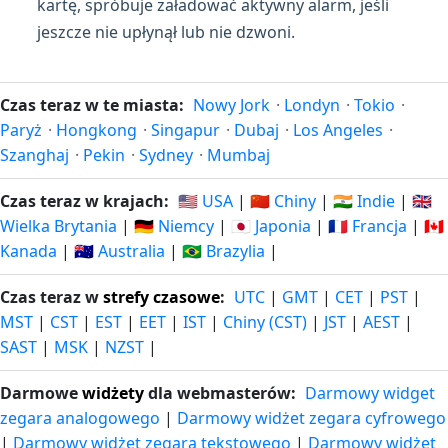
kartę, spróbuje załadować aktywny alarm, jeśli
jeszcze nie upłynął lub nie dzwoni.
Czas teraz w te miasta:
Nowy Jork
·
Londyn
·
Tokio
·
Paryż
·
Hongkong
·
Singapur
·
Dubaj
·
Los Angeles
·
Szanghaj
·
Pekin
·
Sydney
·
Mumbaj
Czas teraz w krajach:
🇺🇸 USA
|
🇨🇳 Chiny
|
🇮🇳 Indie
|
🇬🇧
Wielka Brytania
|
🇩🇪 Niemcy
|
🇯🇵 Japonia
|
🇫🇷 Francja
|
🇨🇦
Kanada
|
🇦🇺 Australia
|
🇧🇷 Brazylia
|
Czas teraz w
strefy czasowe
:
UTC
|
GMT
|
CET
|
PST
|
MST
|
CST
|
EST
|
EET
|
IST
|
Chiny (CST)
|
JST
|
AEST
|
SAST
|
MSK
|
NZST
|
Darmowe
widżety
dla webmasterów:
Darmowy widget
zegara analogowego
|
Darmowy widżet zegara cyfrowego
|
Darmowy widżet zegara tekstowego
|
Darmowy widżet