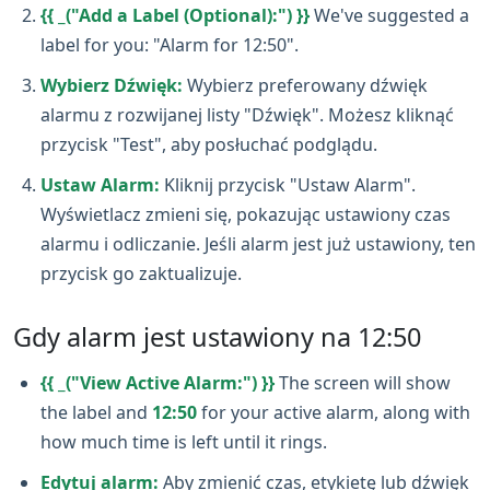
{{ _("Add a Label (Optional):") }}
We've suggested a
label for you: "Alarm for 12:50".
Wybierz Dźwięk:
Wybierz preferowany dźwięk
alarmu z rozwijanej listy "Dźwięk". Możesz kliknąć
przycisk "Test", aby posłuchać podglądu.
Ustaw Alarm:
Kliknij przycisk "Ustaw Alarm".
Wyświetlacz zmieni się, pokazując ustawiony czas
alarmu i odliczanie. Jeśli alarm jest już ustawiony, ten
przycisk go zaktualizuje.
Gdy alarm jest ustawiony na 12:50
{{ _("View Active Alarm:") }}
The screen will show
the label and
12:50
for your active alarm, along with
how much time is left until it rings.
Edytuj alarm:
Aby zmienić czas, etykietę lub dźwięk