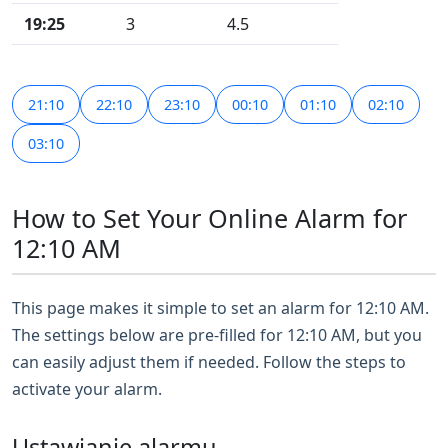
19:25
3
4.5
21:10
22:10
23:10
00:10
01:10
02:10
03:10
How to Set Your Online Alarm for
12:10 AM
This page makes it simple to set an alarm for 12:10 AM.
The settings below are pre-filled for 12:10 AM, but you
can easily adjust them if needed. Follow the steps to
activate your alarm.
Ustawianie alarmu