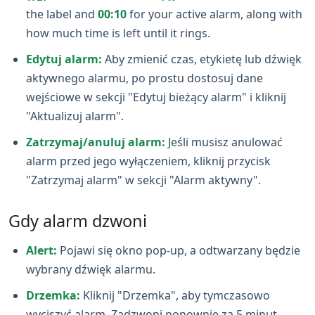
the label and
00:10
for your active alarm, along with
how much time is left until it rings.
Edytuj alarm:
Aby zmienić czas, etykietę lub dźwięk
aktywnego alarmu, po prostu dostosuj dane
wejściowe w sekcji "Edytuj bieżący alarm" i kliknij
"Aktualizuj alarm".
Zatrzymaj/anuluj alarm:
Jeśli musisz anulować
alarm przed jego wyłączeniem, kliknij przycisk
"Zatrzymaj alarm" w sekcji "Alarm aktywny".
Gdy alarm dzwoni
Alert:
Pojawi się okno pop‑up, a odtwarzany będzie
wybrany dźwięk alarmu.
Drzemka:
Kliknij "Drzemka", aby tymczasowo
wyciszyć alarm. Zadzwoni ponownie za 5 minut.