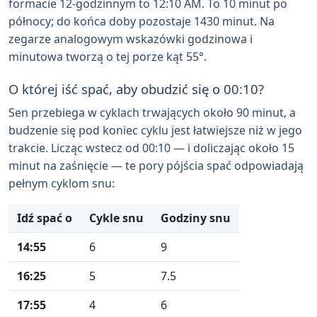
formacie 12-godzinnym to 12:10 AM. To 10 minut po
północy; do końca doby pozostaje 1430 minut. Na
zegarze analogowym wskazówki godzinowa i
minutowa tworzą o tej porze kąt 55°.
O której iść spać, aby obudzić się o 00:10?
Sen przebiega w cyklach trwających około 90 minut, a
budzenie się pod koniec cyklu jest łatwiejsze niż w jego
trakcie. Licząc wstecz od 00:10 — i doliczając około 15
minut na zaśnięcie — te pory pójścia spać odpowiadają
pełnym cyklom snu:
Idź spać o
Cykle snu
Godziny snu
14:55
6
9
16:25
5
7.5
17:55
4
6