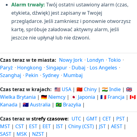
Alarm trwały:
Twój ostatni ustawiony alarm (czas,
etykieta, dźwięk) jest zapisany w Twojej
przeglądarce. Jeśli zamkniesz i ponownie otworzysz
kartę, spróbuje załadować aktywny alarm, jeśli
jeszcze nie upłynął lub nie dzwoni.
Czas teraz w te miasta:
Nowy Jork
·
Londyn
·
Tokio
·
Paryż
·
Hongkong
·
Singapur
·
Dubaj
·
Los Angeles
·
Szanghaj
·
Pekin
·
Sydney
·
Mumbaj
Czas teraz w krajach:
🇺🇸 USA
|
🇨🇳 Chiny
|
🇮🇳 Indie
|
🇬🇧
Wielka Brytania
|
🇩🇪 Niemcy
|
🇯🇵 Japonia
|
🇫🇷 Francja
|
🇨🇦
Kanada
|
🇦🇺 Australia
|
🇧🇷 Brazylia
|
Czas teraz w
strefy czasowe
:
UTC
|
GMT
|
CET
|
PST
|
MST
|
CST
|
EST
|
EET
|
IST
|
Chiny (CST)
|
JST
|
AEST
|
SAST
|
MSK
|
NZST
|