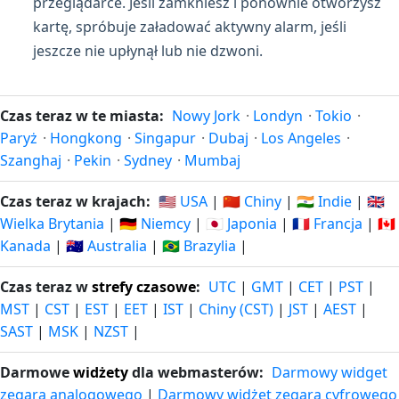
przeglądarce. Jeśli zamkniesz i ponownie otworzysz
kartę, spróbuje załadować aktywny alarm, jeśli
jeszcze nie upłynął lub nie dzwoni.
Czas teraz w te miasta:
Nowy Jork
·
Londyn
·
Tokio
·
Paryż
·
Hongkong
·
Singapur
·
Dubaj
·
Los Angeles
·
Szanghaj
·
Pekin
·
Sydney
·
Mumbaj
Czas teraz w krajach:
🇺🇸 USA
|
🇨🇳 Chiny
|
🇮🇳 Indie
|
🇬🇧
Wielka Brytania
|
🇩🇪 Niemcy
|
🇯🇵 Japonia
|
🇫🇷 Francja
|
🇨🇦
Kanada
|
🇦🇺 Australia
|
🇧🇷 Brazylia
|
Czas teraz w
strefy czasowe
:
UTC
|
GMT
|
CET
|
PST
|
MST
|
CST
|
EST
|
EET
|
IST
|
Chiny (CST)
|
JST
|
AEST
|
SAST
|
MSK
|
NZST
|
Darmowe
widżety
dla webmasterów:
Darmowy widget
zegara analogowego
|
Darmowy widżet zegara cyfrowego