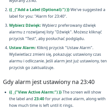
wybrany 23:40.
{{ _("Add a Label (Optional):") }}
We've suggested a
label for you: "Alarm for 23:40".
Wybierz Dźwięk:
Wybierz preferowany dźwięk
alarmu z rozwijanej listy "Dźwięk". Możesz kliknąć
przycisk "Test", aby posłuchać podglądu.
Ustaw Alarm:
Kliknij przycisk "Ustaw Alarm".
Wyświetlacz zmieni się, pokazując ustawiony czas
alarmu i odliczanie. Jeśli alarm jest już ustawiony, ten
przycisk go zaktualizuje.
Gdy alarm jest ustawiony na 23:40
{{ _("View Active Alarm:") }}
The screen will show
the label and
23:40
for your active alarm, along with
how much time is left until it rings.