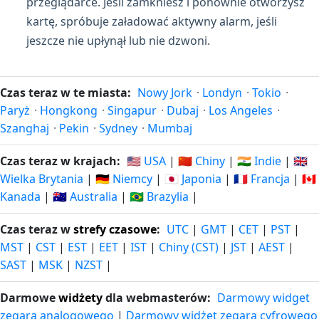
przeglądarce. Jeśli zamkniesz i ponownie otworzysz
kartę, spróbuje załadować aktywny alarm, jeśli
jeszcze nie upłynął lub nie dzwoni.
Czas teraz w te miasta:
Nowy Jork
·
Londyn
·
Tokio
·
Paryż
·
Hongkong
·
Singapur
·
Dubaj
·
Los Angeles
·
Szanghaj
·
Pekin
·
Sydney
·
Mumbaj
Czas teraz w krajach:
🇺🇸 USA
|
🇨🇳 Chiny
|
🇮🇳 Indie
|
🇬🇧
Wielka Brytania
|
🇩🇪 Niemcy
|
🇯🇵 Japonia
|
🇫🇷 Francja
|
🇨🇦
Kanada
|
🇦🇺 Australia
|
🇧🇷 Brazylia
|
Czas teraz w
strefy czasowe
:
UTC
|
GMT
|
CET
|
PST
|
MST
|
CST
|
EST
|
EET
|
IST
|
Chiny (CST)
|
JST
|
AEST
|
SAST
|
MSK
|
NZST
|
Darmowe
widżety
dla webmasterów:
Darmowy widget
zegara analogowego
|
Darmowy widżet zegara cyfrowego