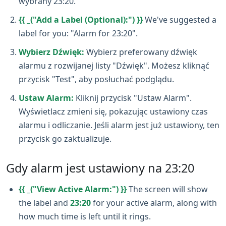
wybrany 23:20.
{{ _("Add a Label (Optional):") }}
We've suggested a
label for you: "Alarm for 23:20".
Wybierz Dźwięk:
Wybierz preferowany dźwięk
alarmu z rozwijanej listy "Dźwięk". Możesz kliknąć
przycisk "Test", aby posłuchać podglądu.
Ustaw Alarm:
Kliknij przycisk "Ustaw Alarm".
Wyświetlacz zmieni się, pokazując ustawiony czas
alarmu i odliczanie. Jeśli alarm jest już ustawiony, ten
przycisk go zaktualizuje.
Gdy alarm jest ustawiony na 23:20
{{ _("View Active Alarm:") }}
The screen will show
the label and
23:20
for your active alarm, along with
how much time is left until it rings.