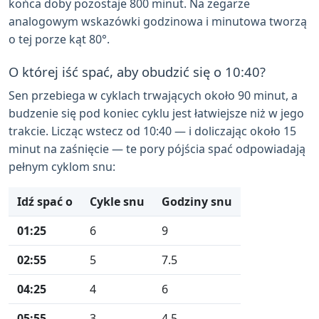
końca doby pozostaje 800 minut. Na zegarze
analogowym wskazówki godzinowa i minutowa tworzą
o tej porze kąt 80°.
O której iść spać, aby obudzić się o 10:40?
Sen przebiega w cyklach trwających około 90 minut, a
budzenie się pod koniec cyklu jest łatwiejsze niż w jego
trakcie. Licząc wstecz od 10:40 — i doliczając około 15
minut na zaśnięcie — te pory pójścia spać odpowiadają
pełnym cyklom snu:
Idź spać o
Cykle snu
Godziny snu
01:25
6
9
02:55
5
7.5
04:25
4
6
05:55
3
4.5