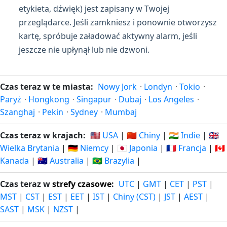
etykieta, dźwięk) jest zapisany w Twojej
przeglądarce. Jeśli zamkniesz i ponownie otworzysz
kartę, spróbuje załadować aktywny alarm, jeśli
jeszcze nie upłynął lub nie dzwoni.
Czas teraz w te miasta:
Nowy Jork
·
Londyn
·
Tokio
·
Paryż
·
Hongkong
·
Singapur
·
Dubaj
·
Los Angeles
·
Szanghaj
·
Pekin
·
Sydney
·
Mumbaj
Czas teraz w krajach:
🇺🇸 USA
|
🇨🇳 Chiny
|
🇮🇳 Indie
|
🇬🇧
Wielka Brytania
|
🇩🇪 Niemcy
|
🇯🇵 Japonia
|
🇫🇷 Francja
|
🇨🇦
Kanada
|
🇦🇺 Australia
|
🇧🇷 Brazylia
|
Czas teraz w
strefy czasowe
:
UTC
|
GMT
|
CET
|
PST
|
MST
|
CST
|
EST
|
EET
|
IST
|
Chiny (CST)
|
JST
|
AEST
|
SAST
|
MSK
|
NZST
|