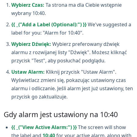
Wybierz Czas:
Ta strona ma dla Ciebie wstępnie
wybrany 10:40.
{{ _("Add a Label (Optional):") }}
We've suggested a
label for you: "Alarm for 10:40".
Wybierz Dźwięk:
Wybierz preferowany dźwięk
alarmu z rozwijanej listy "Dźwięk". Możesz kliknąć
przycisk "Test", aby posłuchać podglądu.
Ustaw Alarm:
Kliknij przycisk "Ustaw Alarm".
Wyświetlacz zmieni się, pokazując ustawiony czas
alarmu i odliczanie. Jeśli alarm jest już ustawiony, ten
przycisk go zaktualizuje.
Gdy alarm jest ustawiony na 10:40
{{ _("View Active Alarm:") }}
The screen will show
the label and
10:40
for your active alarm, along with